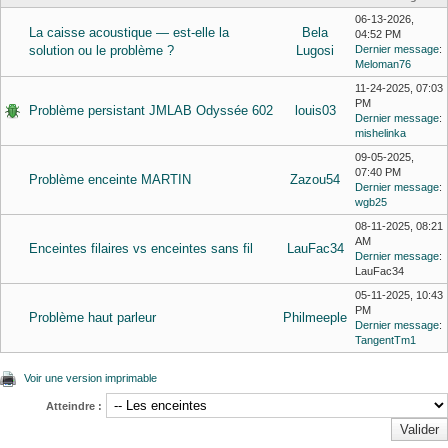
06-13-2026,
La caisse acoustique — est-elle la
Bela
04:52 PM
solution ou le problème ?
Lugosi
Dernier message
:
Meloman76
11-24-2025, 07:03
PM
Problème persistant JMLAB Odyssée 602
louis03
Dernier message
:
mishelinka
09-05-2025,
07:40 PM
Problème enceinte MARTIN
Zazou54
Dernier message
:
wgb25
08-11-2025, 08:21
AM
Enceintes filaires vs enceintes sans fil
LauFac34
Dernier message
:
LauFac34
05-11-2025, 10:43
PM
Problème haut parleur
Philmeeple
Dernier message
:
TangentTm1
Voir une version imprimable
Atteindre :