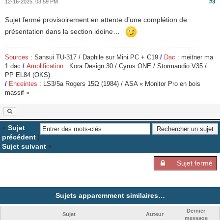
12-16-2025, 03:59 PM
#3
Sujet fermé provisoirement en attente d’une complétion de
présentation dans la section idoine…
Sources
: Sansui TU-317 / Daphile sur Mini PC + C19
/
Dac
: meitner ma
1 dac
/
Amplification
: Kora Design 30 / Cyrus ONE / Stormaudio V35 /
PP EL84 (OKS)
/
Enceintes
: LS3/5a Rogers 15
Ω
(1984) / ASA « Monitor Pro en bois
massif »
«
Sujet
précédent
|
Sujet suivant
»
Sujet fermé
Sujets apparemment similaires…
Dernier
Sujet
Auteur
message