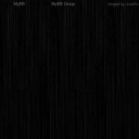
Designed by
Joseahfer
.
Moteur
MyBB
, © 2002-2026
MyBB Group
.