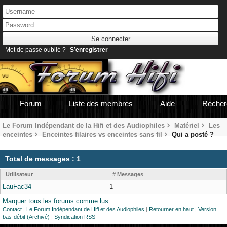
Mot de passe oublié ?
S’enregistrer
Forum
Liste des membres
Aide
Recher
Le Forum Indépendant de la Hifi et des Audiophiles
Matériel
Les
enceintes
Enceintes filaires vs enceintes sans fil
Qui a posté ?
Total de messages : 1
Utilisateur
# Messages
LauFac34
1
Marquer tous les forums comme lus
Contact
|
Le Forum Indépendant de Hifi et des Audiophiles
|
Retourner en haut
|
Version
bas-débit (Archivé)
|
Syndication RSS