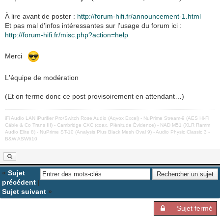
À lire avant de poster :
http://forum-hifi.fr/announcement-1.html
Et pas mal d’infos intéressantes sur l’usage du forum ici :
http://forum-hifi.fr/misc.php?action=help
Merci
L'équipe de modération
(Et on ferme donc ce post provisoirement en attendant…)
iFi Audio LAN iPurifier Pro/Switch Rose Audio (Aqvox Excel) - NuPrime Stream-9 (AES Hi-Fi
Câble & Co Trans III) - Cambridge CXC (coax. Plénitude Évidence) - NAD M51 (XLR Ramm
Audio Elite 8) - NuPrime ST-10 (Analysis Plus Black Mesh Oval 9) - Audio Physic Classic 3 -
B&W ASW610
«
Sujet
précédent
|
Sujet suivant
»
Sujet fermé