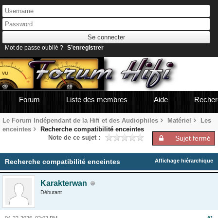
Mot de passe oublié ?
S’enregistrer
Forum
Liste des membres
Aide
Recher
Le Forum Indépendant de la Hifi et des Audiophiles
Matériel
Les
enceintes
Recherche compatibilité enceintes
Note de ce sujet :
Sujet fermé
Recherche compatibilité enceintes
Affichage hiérarchique
Karakterwan
Débutant