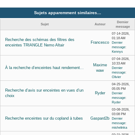
Sujets apparemment similaires…
Dernier
Sujet
Auteur
message
07-14-2026,
01:18 AM
Recherche des schémas des filtres des
Francesco
Dernier
enceintes TRIANGLE Nemo Altair
message
:
Kennys
07-04-2026,
10:33 AM
Maxime
À la recherche d’enceintes haut rendement…
Dernier
waw
message
:
Olivier
04-25-2026,
05:05 PM
Recherche d’avis sur enceintes en vues d’un
Ryder
Dernier
choix
message
:
Ryder
03-08-2026,
03:08 PM
Recherche enceintes sur du copland à tubes
Gaspard2b
Dernier
message
:
mishelinka
02-21-2026,