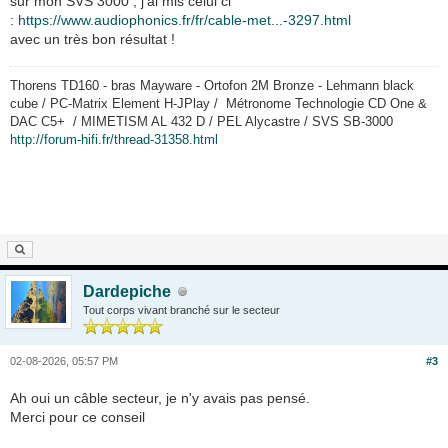
sur mon SVS 3000 , j'ai mis celui ci
:
https://www.audiophonics.fr/fr/cable-met...-3297.html
avec un très bon résultat !
Thorens TD160 - bras Mayware - Ortofon 2M Bronze - Lehmann black
cube / PC-Matrix Element H-JPlay / Métronome Technologie CD One &
DAC C5+ / MIMETISM AL 432 D / PEL Alycastre / SVS SB-3000
http://forum-hifi.fr/thread-31358.html
Dardepiche
Tout corps vivant branché sur le secteur
02-08-2026, 05:57 PM
#3
Ah oui un câble secteur, je n'y avais pas pensé.
Merci pour ce conseil