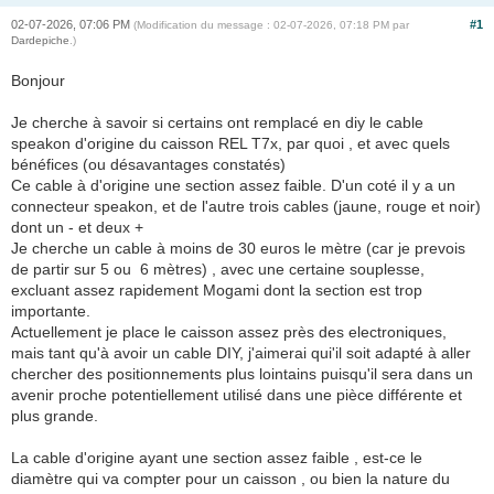
02-07-2026, 07:06 PM
#1
(Modification du message : 02-07-2026, 07:18 PM par
Dardepiche
.)
Bonjour
Je cherche à savoir si certains ont remplacé en diy le cable
speakon d'origine du caisson REL T7x, par quoi , et avec quels
bénéfices (ou désavantages constatés)
Ce cable à d'origine une section assez faible. D'un coté il y a un
connecteur speakon, et de l'autre trois cables (jaune, rouge et noir)
dont un - et deux +
Je cherche un cable à moins de 30 euros le mètre (car je prevois
de partir sur 5 ou 6 mètres) , avec une certaine souplesse,
excluant assez rapidement Mogami dont la section est trop
importante.
Actuellement je place le caisson assez près des electroniques,
mais tant qu'à avoir un cable DIY, j'aimerai qui'il soit adapté à aller
chercher des positionnements plus lointains puisqu'il sera dans un
avenir proche potentiellement utilisé dans une pièce différente et
plus grande.
La cable d'origine ayant une section assez faible , est-ce le
diamètre qui va compter pour un caisson , ou bien la nature du