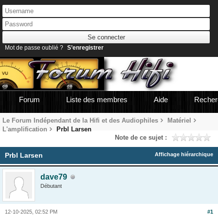
Mot de passe oublié ?
S’enregistrer
Forum
Liste des membres
Aide
Recher
Le Forum Indépendant de la Hifi et des Audiophiles
Matériel
L'amplification
Prbl Larsen
Note de ce sujet :
Prbl Larsen
Affichage hiérarchique
dave79
Débutant
12-10-2025, 02:52 PM
#1