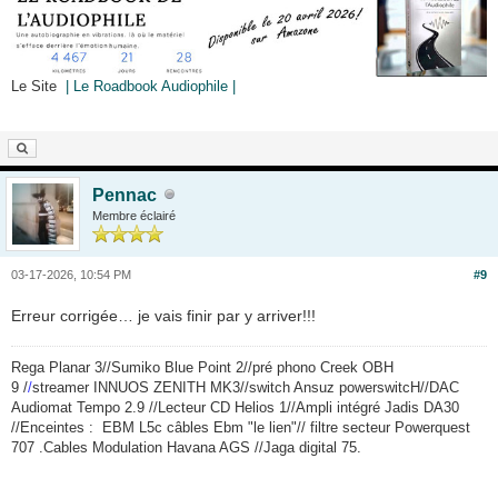
Le Site
| Le Roadbook Audiophile |
Pennac
Membre éclairé
03-17-2026, 10:54 PM
#9
Erreur corrigée… je vais finir par y arriver!!!
Rega Planar 3//Sumiko Blue Point 2//pré phono Creek OBH
9 /
/
streamer INNUOS ZENITH MK3//switch Ansuz powerswitcH//DAC
Audiomat Tempo 2.9 //Lecteur CD Helios 1//Ampli intégré Jadis DA30
//Enceintes :
EBM L5c câbles Ebm "le lien"// filtre secteur Powerquest
707 .Cables Modulation Havana AGS //Jaga digital 75.