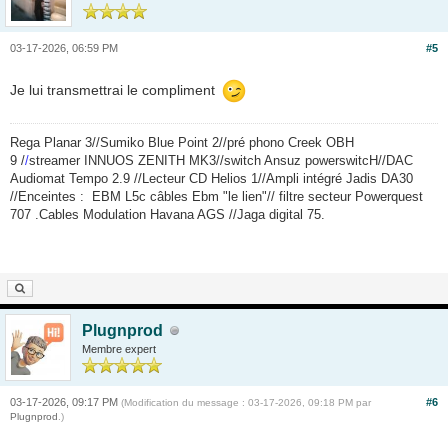
03-17-2026, 06:59 PM
#5
Je lui transmettrai le compliment
Rega Planar 3//Sumiko Blue Point 2//pré phono Creek OBH
9 /
/
streamer INNUOS ZENITH MK3//switch Ansuz powerswitcH//DAC
Audiomat Tempo 2.9 //Lecteur CD Helios 1//Ampli intégré Jadis DA30
//Enceintes :
EBM L5c câbles Ebm "le lien"// filtre secteur Powerquest
707 .Cables Modulation Havana AGS //Jaga digital 75.
Plugnprod
Membre expert
03-17-2026, 09:17 PM
#6
(Modification du message : 03-17-2026, 09:18 PM par
Plugnprod
.)