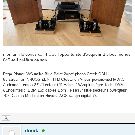
mon ami le vends car il a eu l'opportunité d’acquérir 2 blocs monos
845 et il préfère ce son
Rega Planar 3//Sumiko Blue Point 2//pré phono Creek OBH
9 /
/
streamer INNUOS ZENITH MK3//switch Ansuz powerswitcH//DAC
Audiomat Tempo 2.9 //Lecteur CD Helios 1//Ampli intégré Jadis DA30
//Enceintes :
EBM L5c câbles Ebm "le lien"// filtre secteur Powerquest
707 .Cables Modulation Havana AGS //Jaga digital 75.
douda