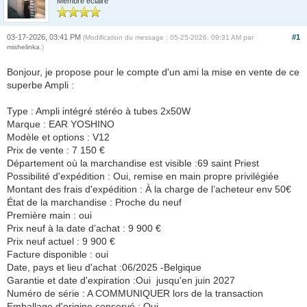
Membre éclairé
03-17-2026, 03:41 PM
#1
(Modification du message : 05-25-2026, 09:31 AM par
mishelinka
.)
Bonjour, je propose pour le compte d'un ami la mise en vente de ce
superbe Ampli :
Type : Ampli intégré stéréo à tubes 2x50W
Marque : EAR YOSHINO
Modèle et options : V12
Prix de vente : 7 150 €
Département où la marchandise est visible :69 saint Priest
Possibilité d'expédition : Oui, remise en main propre privilégiée
Montant des frais d'expédition : À la charge de l’acheteur env 50€
État de la marchandise : Proche du neuf
Première main : oui
Prix neuf à la date d’achat : 9 900 €
Prix neuf actuel : 9 900 €
Facture disponible : oui
Date, pays et lieu d'achat :06/2025 -Belgique
Garantie et date d'expiration :Oui jusqu'en juin 2027
Numéro de série : A COMMUNIQUER lors de la transaction
Emballage d'origine conservé : Oui