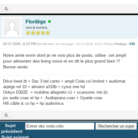
Florilège
viva la tourista
03-17-2026, 11:07 PM
#10
(Modification du message : 03-17-2026, 11:07 PM par
Florilège
.)
Notre amie enrin dont je ne vois plus de posts, utilise cet ampli
pour alimenter des living voice et en dit le plus grand bien !!!
Bonne vente
Drive heed dt + Dac 3 bel canto + ampli Coda csi limited + audiomat
arpège ref 10 + almarro a318b + cyrus one hd
Onkyo D302E + mulidine allegretto v1 + scansonic mb-1b
jsv audio coax et hp + Audioprana coax + Oyaide coax
Hifi câble & co hp + hp audiomica
«
Sujet
précédent
|
Sujet suivant
»