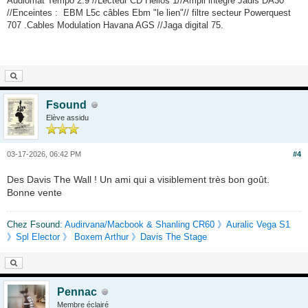
Audiomat Tempo 2.9 //Lecteur CD Helios 1//Ampli intégré Jadis DA30
//Enceintes :
EBM L5c câbles Ebm "le lien"// filtre secteur Powerquest
707 .Cables Modulation Havana AGS //Jaga digital 75.
Fsound
Elève assidu
03-17-2026, 06:42 PM
#4
Des Davis The Wall ! Un ami qui a visiblement très bon goût.
Bonne vente
Chez Fsound
: Audirvana/Macbook & Shanling CR60 》Auralic Vega S1
》Spl Elector 》 Boxem Arthur 》Davis The Stage
Pennac
Membre éclairé