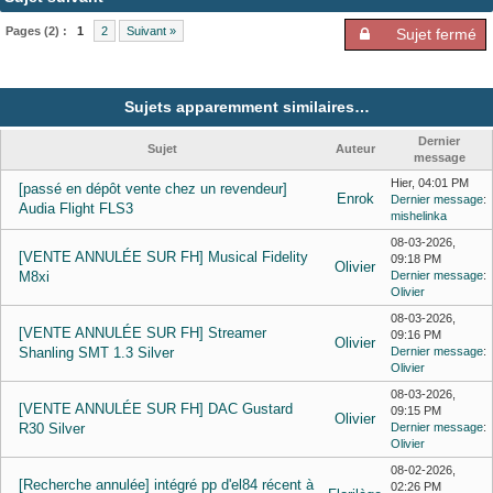
Pages (2) :
1
2
Suivant »
Sujet fermé
Sujets apparemment similaires…
Dernier
Sujet
Auteur
message
Hier
, 04:01 PM
[passé en dépôt vente chez un revendeur]
Enrok
Dernier message
:
Audia Flight FLS3
mishelinka
08-03-2026,
[VENTE ANNULÉE SUR FH] Musical Fidelity
09:18 PM
Olivier
M8xi
Dernier message
:
Olivier
08-03-2026,
[VENTE ANNULÉE SUR FH] Streamer
09:16 PM
Olivier
Shanling SMT 1.3 Silver
Dernier message
:
Olivier
08-03-2026,
[VENTE ANNULÉE SUR FH] DAC Gustard
09:15 PM
Olivier
R30 Silver
Dernier message
:
Olivier
08-02-2026,
[Recherche annulée] intégré pp d'el84 récent à
02:26 PM