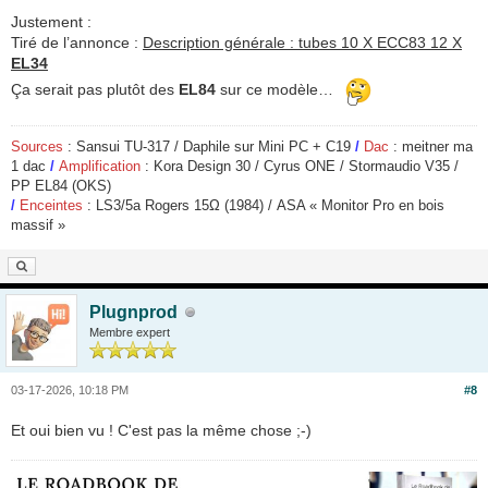
Justement :
Tiré de l’annonce :
Description générale : tubes 10 X ECC83 12 X
EL34
Ça
serait pas plutôt des
EL84
sur ce modèle…
Sources
: Sansui TU-317 / Daphile sur Mini PC + C19
/
Dac
: meitner ma
1 dac
/
Amplification
: Kora Design 30 / Cyrus ONE / Stormaudio V35 /
PP EL84 (OKS)
/
Enceintes
: LS3/5a Rogers 15
Ω
(1984) / ASA « Monitor Pro en bois
massif »
Plugnprod
Membre expert
03-17-2026, 10:18 PM
#8
Et oui bien vu ! C'est pas la même chose ;-)