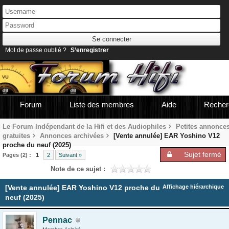
Mot de passe oublié ?
S’enregistrer
Forum
Liste des membres
Aide
Recher
Le Forum Indépendant de la Hifi et des Audiophiles
Petites annonce
gratuites
Annonces archivées
[Vente annulée] EAR Yoshino V12
proche du neuf (2025)
Sujet fermé
Pages (2) :
1
2
Suivant »
Note de ce sujet :
[Vente annulée] EAR Yoshino V12 proche du
Affichage hiérarchique
neuf (2025)
Pennac