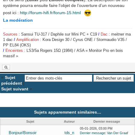
système pourra ensuite faire l’objet de l’ouverture d’un nouveau
post ici :
http://forum-hifi.fr/forum-15.html
La modération
Sources
: Sansui TU-317 / Daphile sur Mini PC + C19
/
Dac
: meitner ma
1 dac
/
Amplification
: Kora Design 30 / Cyrus ONE / Stormaudio V35 /
PP EL84 (OKS)
/
Enceintes
: LS3/5a Rogers 15
Ω
(1984) / ASA « Monitor Pro en bois
massif »
«
Sujet
précédent
|
Sujet suivant
»
Sujets apparemment similaires…
Sujet
Auteur
Dernier message
05-01-2026, 03:00 PM
Bonjour/Bonsoir
tds_n
Dernier message
:
Van Der Graaf