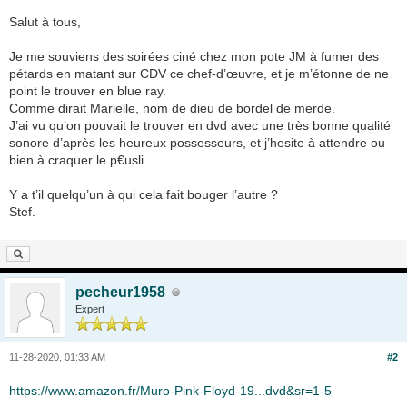
Salut à tous,
Je me souviens des soirées ciné chez mon pote JM à fumer des
pétards en matant sur CDV ce chef-d’œuvre, et je m’étonne de ne
point le trouver en blue ray.
Comme dirait Marielle, nom de dieu de bordel de merde.
J’ai vu qu’on pouvait le trouver en dvd avec une très bonne qualité
sonore d’après les heureux possesseurs, et j’hesite à attendre ou
bien à craquer le p€usli.
Y a t’il quelqu’un à qui cela fait bouger l’autre ?
Stef.
pecheur1958
Expert
11-28-2020, 01:33 AM
#2
https://www.amazon.fr/Muro-Pink-Floyd-19...dvd&sr=1-5