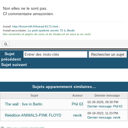
Non elles ne le sont pas.
Cf commentaire amazonien.
Install:
http://forum-hifi.fr/thread-8172.html
;
Install secondaire:
Le petit système année 70 à Jibolin
Des enceintes et amplis de sono et du Snake-oil en veux tu en voila
«
Sujet
précédent
|
Sujet suivant
»
Sujets apparemment similaires…
Sujet
Auteur
Dernier message
02-26-2026, 09:30 PM
The wall : live in Berlin
Phil 63
Dernier message
:
Phil 63
09-18-2022, 11:23 PM
Réédition ANIMALS-PINK FLOYD
nevik
Dernier message
:
nevik