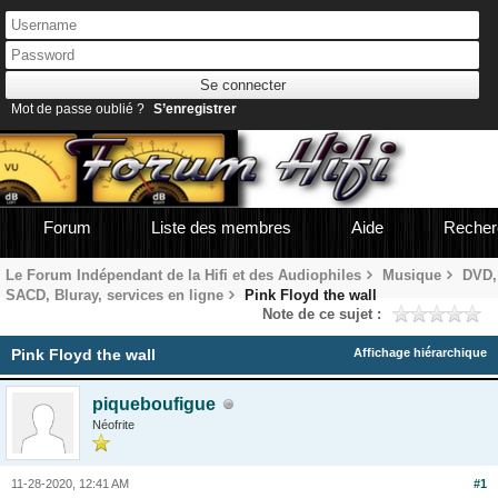
Mot de passe oublié ?
S’enregistrer
Forum
Liste des membres
Aide
Recher
Le Forum Indépendant de la Hifi et des Audiophiles
Musique
DVD,
SACD, Bluray, services en ligne
Pink Floyd the wall
Note de ce sujet :
Pink Floyd the wall
Affichage hiérarchique
piqueboufigue
Néofrite
11-28-2020, 12:41 AM
#1