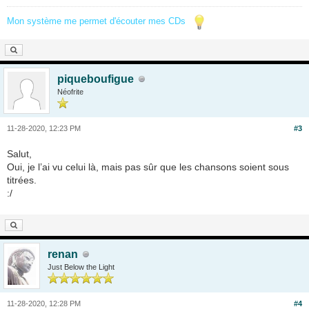
Mon système me permet d'écouter mes CDs
piqueboufigue
Néofrite
11-28-2020, 12:23 PM
#3
Salut,
Oui, je l’ai vu celui là, mais pas sûr que les chansons soient sous
titrées.
:/
renan
Just Below the Light
11-28-2020, 12:28 PM
#4