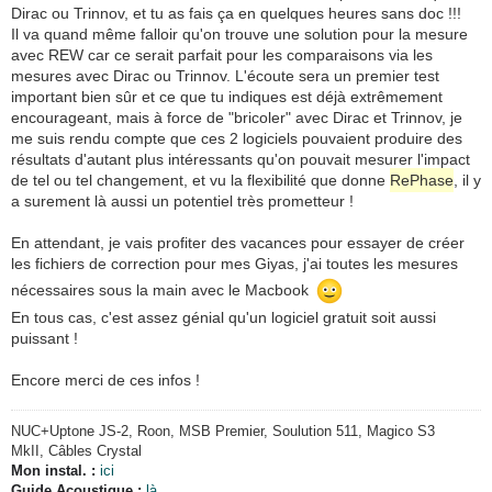
Dirac ou Trinnov, et tu as fais ça en quelques heures sans doc !!!
Il va quand même falloir qu'on trouve une solution pour la mesure
avec REW car ce serait parfait pour les comparaisons via les
mesures avec Dirac ou Trinnov. L'écoute sera un premier test
important bien sûr et ce que tu indiques est déjà extrêmement
encourageant, mais à force de "bricoler" avec Dirac et Trinnov, je
me suis rendu compte que ces 2 logiciels pouvaient produire des
résultats d'autant plus intéressants qu'on pouvait mesurer l'impact
de tel ou tel changement, et vu la flexibilité que donne
RePhase
, il y
a surement là aussi un potentiel très prometteur !
En attendant, je vais profiter des vacances pour essayer de créer
les fichiers de correction pour mes Giyas, j'ai toutes les mesures
nécessaires sous la main avec le Macbook
En tous cas, c'est assez génial qu'un logiciel gratuit soit aussi
puissant !
Encore merci de ces infos !
NUC+
Uptone JS-2, Roon, MSB Premier, Soulution 511, Magico S3
MkII, Câbles Crystal
Mon instal. :
ici
Guide Acoustique :
là