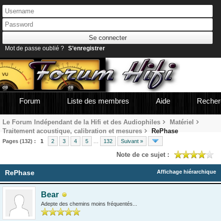
Mot de passe oublié ?
S’enregistrer
Forum
Liste des membres
Aide
Recher
Le Forum Indépendant de la Hifi et des Audiophiles
Matériel
Traitement acoustique, calibration et mesures
RePhase
Pages (132) :
1
2
3
4
5
…
132
Suivant »
Note de ce sujet :
RePhase
Affichage hiérarchique
Bear
Adepte des chemins moins fréquentés...