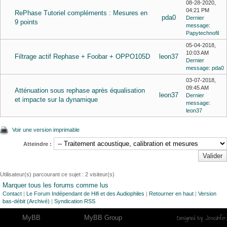
08-28-2020,
04:21 PM
RePhase Tutoriel compléments : Mesures en
pda0
Dernier
9 points
message
:
Papytechnofil
05-04-2018,
10:03 AM
Filtrage actif Rephase + Foobar + OPPO105D
leon37
Dernier
message
:
pda0
03-07-2018,
09:45 AM
Atténuation sous rephase après équalisation
leon37
Dernier
et impacte sur la dynamique
message
:
leon37
Voir une version imprimable
Atteindre :
Utilisateur(s) parcourant ce sujet : 2 visiteur(s)
Marquer tous les forums comme lus
Contact
|
Le Forum Indépendant de Hifi et des Audiophiles
|
Retourner en haut
|
Version
bas-débit (Archivé)
|
Syndication RSS
Designed by
Joseahfer
.
Moteur
MyBB
, © 2002-2026
MyBB Group
.