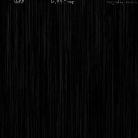
Designed by
Joseahfer
.
Moteur
MyBB
, © 2002-2026
MyBB Group
.