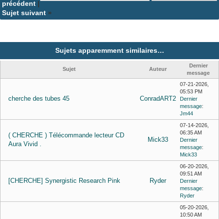
précédent
|
Sujet suivant
»
Sujets apparemment similaires…
Dernier
Sujet
Auteur
message
07-21-2026,
05:53 PM
cherche des tubes 45
ConradART2
Dernier
message
:
Jm44
07-14-2026,
06:35 AM
( CHERCHE ) Télécommande lecteur CD
Mick33
Dernier
Aura Vivid .
message
:
Mick33
06-20-2026,
09:51 AM
[CHERCHE] Synergistic Research Pink
Ryder
Dernier
message
:
Ryder
05-20-2026,
10:50 AM