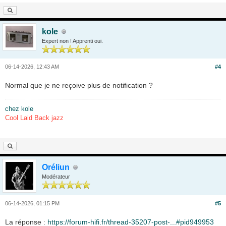
kole
Expert non ! Apprenti oui.
06-14-2026, 12:43 AM
#4
Normal que je ne reçoive plus de notification ?
chez kole
Cool Laid Back jazz
Oréliun
Modérateur
06-14-2026, 01:15 PM
#5
La réponse :
https://forum-hifi.fr/thread-35207-post-...#pid949953