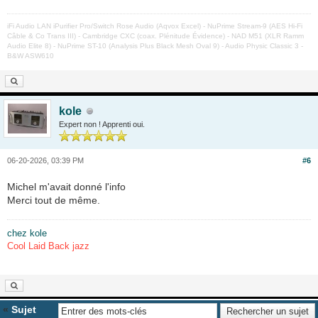
iFi Audio LAN iPurifier Pro/Switch Rose Audio (Aqvox Excel) - NuPrime Stream-9 (AES Hi-Fi
Câble & Co Trans III) - Cambridge CXC (coax. Plénitude Évidence) - NAD M51 (XLR Ramm
Audio Elite 8) - NuPrime ST-10 (Analysis Plus Black Mesh Oval 9) - Audio Physic Classic 3 -
B&W ASW610
kole
Expert non ! Apprenti oui.
06-20-2026, 03:39 PM
#6
Michel m'avait donné l'info
Merci tout de même.
chez kole
Cool Laid Back jazz
«
Sujet