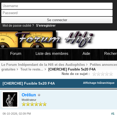
Mot de passe oublié ?
S’enregistrer
Forum
Liste des membres
Aide
Recher
Le Forum Indépendant de la Hifi et des Audiophiles
Petites annonce
gratuites
Tout le reste...
[CHERCHE] Fusible 5x20 F4A
Note de ce sujet :
[CHERCHE] Fusible 5x20 F4A
Affichage hiérarchique
Oréliun
Modérateur
06-10-2026, 02:09 PM
#1