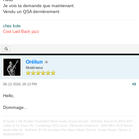
Je vois ta demande que maintenant.
Vendu un QSA dernièrement.
chez kole
Cool Laid Back jazz
Oréliun
Modérateur
06-12-2026, 05:13 PM
#3
Hello,
Dommage...
iFi Audio LAN iPurifier Pro/Switch Rose Audio (Aqvox Excel) - NuPrime Stream-9 (AES Hi-Fi
Câble & Co Trans III) - Cambridge CXC (coax. Plénitude Évidence) - NAD M51 (XLR Ramm
Audio Elite 8) - NuPrime ST-10 (Analysis Plus Black Mesh Oval 9) - Audio Physic Classic 3 -
B&W ASW610