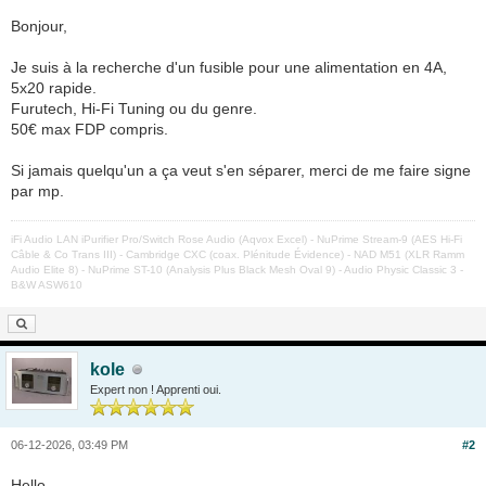
Bonjour,
Je suis à la recherche d'un fusible pour une alimentation en 4A,
5x20 rapide.
Furutech, Hi-Fi Tuning ou du genre.
50€ max FDP compris.
Si jamais quelqu'un a ça veut s'en séparer, merci de me faire signe
par mp.
iFi Audio LAN iPurifier Pro/Switch Rose Audio (Aqvox Excel) - NuPrime Stream-9 (AES Hi-Fi
Câble & Co Trans III) - Cambridge CXC (coax. Plénitude Évidence) - NAD M51 (XLR Ramm
Audio Elite 8) - NuPrime ST-10 (Analysis Plus Black Mesh Oval 9) - Audio Physic Classic 3 -
B&W ASW610
kole
Expert non ! Apprenti oui.
06-12-2026, 03:49 PM
#2
Hello