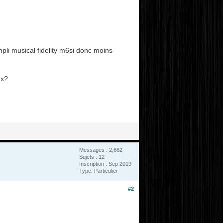
li musical fidelity m6si donc moins
9x?
Messages : 2,662
Sujets : 12
Inscription : Sep 2019
Type: Particulier
#2