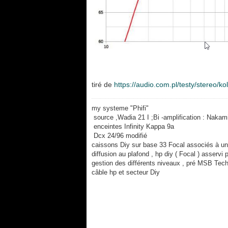
tiré de
https://audio.com.pl/testy/stereo/ko
my systeme "Phifi"
source ,Wadia 21 I ;Bi -amplification : Nakam
enceintes Infinity Kappa 9a
Dcx 24/96 modifié
caissons Diy sur base 33 Focal associés à 
diffusion au plafond , hp diy ( Focal ) asserv
gestion des différents niveaux , pré MSB Tec
câble hp et secteur Diy