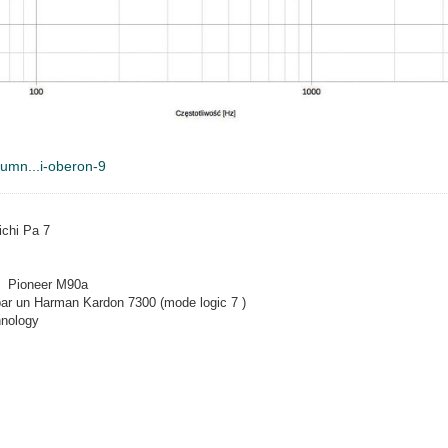
lumn...i-oberon-9
ichi Pa 7
un Pioneer M90a
i par un Harman Kardon 7300 (mode logic 7 )
hnology