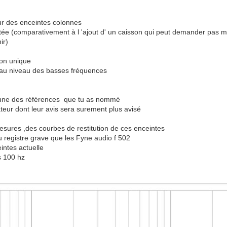
 sur des enceintes colonnes
tée (comparativement à l 'ajout d' un caisson qui peut demander pas m
nir)
sson unique
i au niveau des basses fréquences
ucune des références que tu as nommé
sateur dont leur avis sera surement plus avisé
sures ,des courbes de restitution de ces enceintes
 registre grave que les Fyne audio f 502
intes actuelle
rs 100 hz