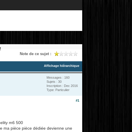
2
Note de ce sujet :
Affichage hiérarchique
Messages : 160
Sujets : 30
Inscription : Dec 2016
Type: Particulier
#1
elity m6 500
que ma pièce pièce dédiée devienne une