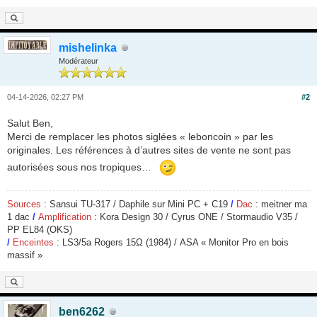
mishelinka
Modérateur
04-14-2026, 02:27 PM
#2
Salut Ben,
Merci de remplacer les photos siglées « leboncoin » par les
originales. Les références à d’autres sites de vente ne sont pas
autorisées sous nos tropiques…
Sources
: Sansui TU-317 / Daphile sur Mini PC + C19
/
Dac
: meitner ma
1 dac
/
Amplification
: Kora Design 30 / Cyrus ONE / Stormaudio V35 /
PP EL84 (OKS)
/
Enceintes
: LS3/5a Rogers 15
Ω
(1984) / ASA « Monitor Pro en bois
massif »
ben6262