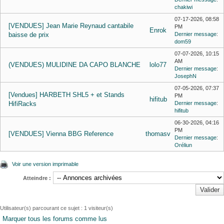
chakiwi
07-17-2026, 08:58
[VENDUES] Jean Marie Reynaud cantabile
PM
Enrok
baisse de prix
Dernier message
:
dom59
07-07-2026, 10:15
AM
(VENDUES) MULIDINE DA CAPO BLANCHE
lolo77
Dernier message
:
JosephN
07-05-2026, 07:37
[Vendues] HARBETH SHL5 + et Stands
PM
hifitub
HifiRacks
Dernier message
:
hifitub
06-30-2026, 04:16
PM
[VENDUES] Vienna BBG Reference
thomasv
Dernier message
:
Oréliun
Voir une version imprimable
Atteindre :
Utilisateur(s) parcourant ce sujet : 1 visiteur(s)
Marquer tous les forums comme lus