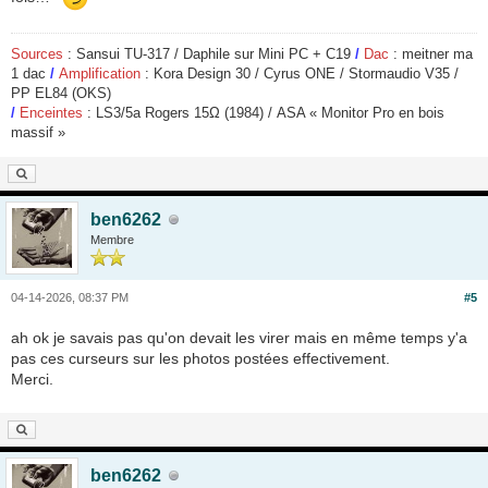
Sources
: Sansui TU-317 / Daphile sur Mini PC + C19
/
Dac
: meitner ma
1 dac
/
Amplification
: Kora Design 30 / Cyrus ONE / Stormaudio V35 /
PP EL84 (OKS)
/
Enceintes
: LS3/5a Rogers 15
Ω
(1984) / ASA « Monitor Pro en bois
massif »
ben6262
Membre
04-14-2026, 08:37 PM
#5
ah ok je savais pas qu'on devait les virer mais en même temps y'a
pas ces curseurs sur les photos postées effectivement.
Merci.
ben6262