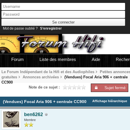
Mot de passe oublié ?
S’enregistrer
Forum
Liste des membres
Aide
Recher
Le Forum Indépendant de la Hifi et des Audiophiles
Petites annonce
gratuites
Annonces archivées
(Vendues) Focal Aria 906 + centrale
CC900
Note de ce sujet :
Sujet fermé
(Vendues) Focal Aria 906 + centrale CC900
Affichage hiérarchique
ben6262
Membre