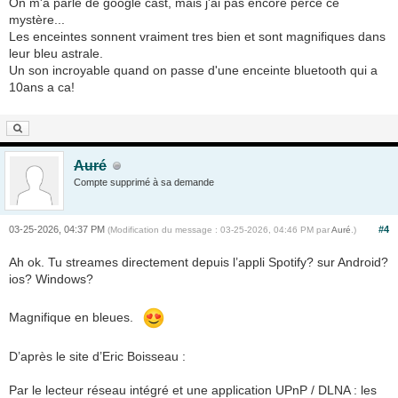
On m'a parlé de google cast, mais j'ai pas encore percé ce
mystère...
Les enceintes sonnent vraiment tres bien et sont magnifiques dans
leur bleu astrale.
Un son incroyable quand on passe d'une enceinte bluetooth qui a
10ans a ca!
Auré
Compte supprimé à sa demande
03-25-2026, 04:37 PM
#4
(Modification du message : 03-25-2026, 04:46 PM par
Auré
.)
Ah ok. Tu streames directement depuis l’appli Spotify? sur Android?
ios? Windows?
Magnifique en bleues.
D’après le site d’Eric Boisseau :
Par le lecteur réseau intégré et une application UPnP / DLNA : les