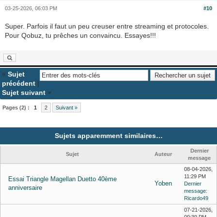
03-25-2026, 06:03 PM
#10
Super. Parfois il faut un peu creuser entre streaming et protocoles.
Pour Qobuz, tu prêches un convaincu. Essayes!!!
«
Sujet
précédent
|
Sujet suivant
»
Pages (2) :
1
2
Suivant »
Sujets apparemment similaires…
Dernier
Sujet
Auteur
message
08-04-2026,
11:29 PM
Essai Triangle Magellan Duetto 40ème
Yoben
Dernier
anniversaire
message
:
Ricardo49
07-21-2026,