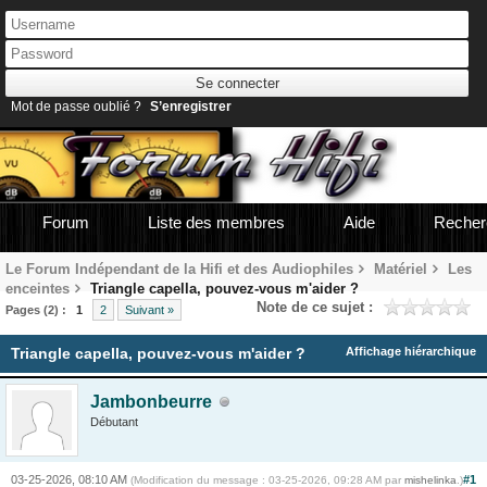
Mot de passe oublié ?
S’enregistrer
Forum
Liste des membres
Aide
Recher
Le Forum Indépendant de la Hifi et des Audiophiles
Matériel
Les
enceintes
Triangle capella, pouvez-vous m'aider ?
Note de ce sujet :
Pages (2) :
1
2
Suivant »
Triangle capella, pouvez-vous m'aider ?
Affichage hiérarchique
Jambonbeurre
Débutant
03-25-2026, 08:10 AM
#1
(Modification du message : 03-25-2026, 09:28 AM par
mishelinka
.)