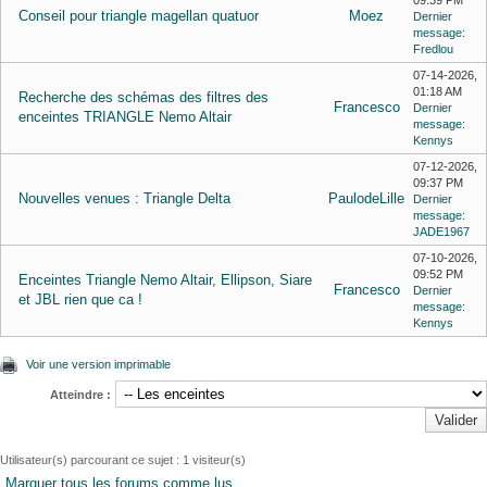
09:39 PM
Conseil pour triangle magellan quatuor
Moez
Dernier
message
:
Fredlou
07-14-2026,
01:18 AM
Recherche des schémas des filtres des
Francesco
Dernier
enceintes TRIANGLE Nemo Altair
message
:
Kennys
07-12-2026,
09:37 PM
Nouvelles venues : Triangle Delta
PaulodeLille
Dernier
message
:
JADE1967
07-10-2026,
09:52 PM
Enceintes Triangle Nemo Altair, Ellipson, Siare
Francesco
Dernier
et JBL rien que ca !
message
:
Kennys
Voir une version imprimable
Atteindre :
Utilisateur(s) parcourant ce sujet : 1 visiteur(s)
Marquer tous les forums comme lus