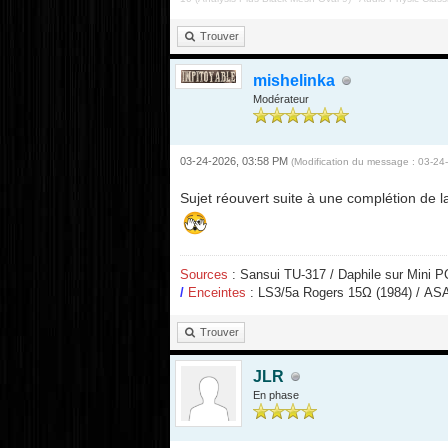
Trouver
mishelinka
Modérateur
03-24-2026, 03:58 PM
(Modification du message : 03-2
Sujet réouvert suite à une complétion de l
Sources
: Sansui TU-317 / Daphile sur Mini 
/
Enceintes
: LS3/5a Rogers 15
Ω
(1984) / ASA
Trouver
JLR
En phase