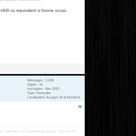
'in400 ou équivalent si bonne occaz.
Messages : 5,638
Sujets : 41
Inscription : Mar 2023
Type: Particulier
Localisation: Au pays de la farcidure
#2
nce) - NAD M51 (XLR Ramm Audio Elite 8) - NuPrime ST-