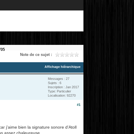
705
Note de ce sujet :
Affichage hiérarchique
Messages : 27
Sujets : 6
Inscription : Jan 2017
Type: Particulier
Localisation: 92270
#1
r j'aime bien la signature sonore d'Atoll
pas assez chaleureuse.