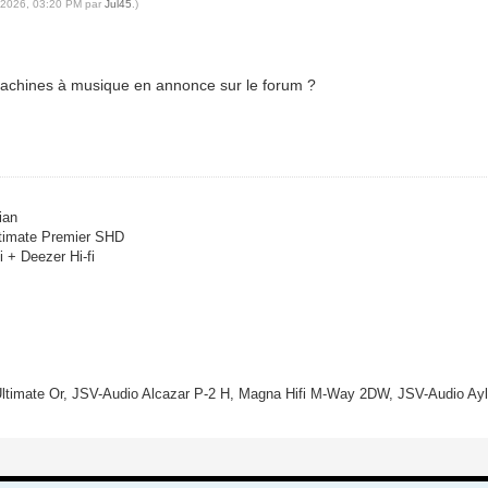
1-2026, 03:20 PM par
Jul45
.)
 machines à musique en annonce sur le forum ?
ian
ltimate Premier SHD
 + Deezer Hi-fi
ltimate Or, JSV-Audio Alcazar P-2 H, Magna Hifi M-Way 2DW, JSV-Audio Ay