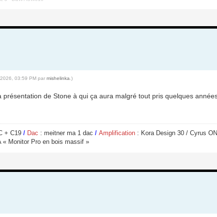
4-2026, 03:59 PM par
mishelinka
.)
a présentation de Stone à qui ça aura malgré tout pris quelques années p
PC + C19
/
Dac
: meitner ma 1 dac
/
Amplification
: Kora Design 30 / Cyrus O
 « Monitor Pro en bois massif »