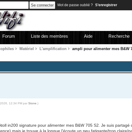
Mot de passe oublié ?
S’enregistrer
Forum
Liste des membres
Aide
Recherche
iophiles
Matériel
L'amplification
ampli pour alimenter mes B&W 
4-2026, 12:34 PM par
Stone
.)
toll in200 signature pour alimenter mes B&W 705 S2. Je suis partagé ca
nce) mais je trouve à la longue l'écoute un peu fatigante/trop claire/