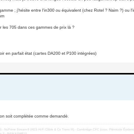
 gamme ; j'hésite entre l'in300 ou équivalent (chez Rotel ? Naim ?) ou l
ium
r les 705 dans ces gammes de prix là ?
oir en parfait état (cartes DA200 et P100 intégrées)
ation soit complétée comme demandé.
el) - NuPrime Stream-9 (AES Hi-Fi Câble & Co Trans III) - Cambridge CXC (coax. Plénitude Évide
ssic 3 - B&W ASW610