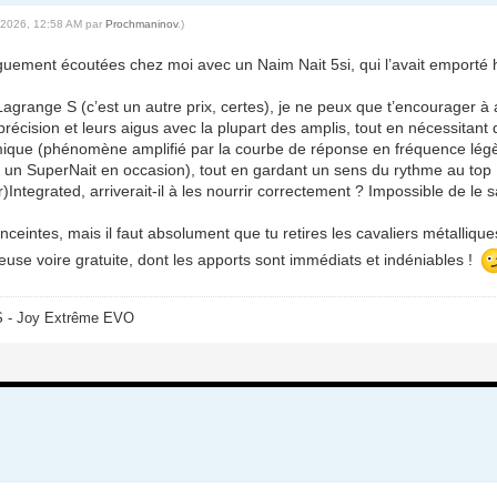
6-2026, 12:58 AM par
Prochmaninov
.)
nguement écoutées chez moi avec un Naim Nait 5si, qui l’avait emporté h
range S (c’est un autre prix, certes), je ne peux que t’encourager à a
récision et leurs aigus avec la plupart des amplis, tout en nécessitant
ique (phénomène amplifié par la courbe de réponse en fréquence légè
e un SuperNait en occasion), tout en gardant un sens du rythme au top 
ntegrated, arriverait-il à les nourrir correctement ? Impossible de le s
nceintes, mais il faut absolument que tu retires les cavaliers métallique
use voire gratuite, dont les apports sont immédiats et indéniables !
S - Joy Extrême EVO