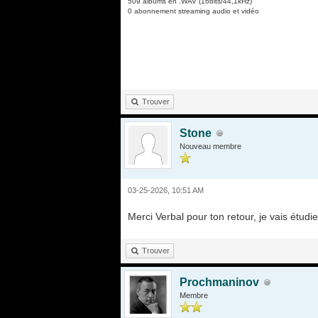
509 albums en .WAV (16bits/44,1kHz)
0 abonnement streaming audio et vidéo
Trouver
Stone
Nouveau membre
03-25-2026, 10:51 AM
Merci Verbal pour ton retour, je vais étudie
Trouver
Prochmaninov
Membre