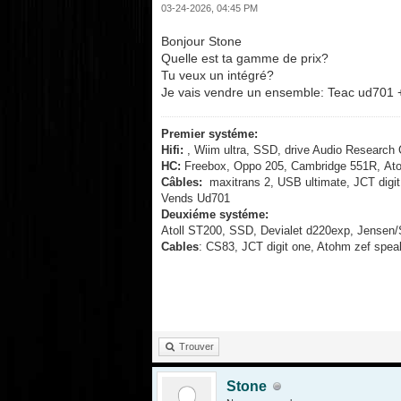
03-24-2026, 04:45 PM
Bonjour Stone
Quelle est ta gamme de prix?
Tu veux un intégré?
Je vais vendre un ensemble: Teac ud701
Premier systéme:
Hifi:
, Wiim ultra, SSD, drive Audio Research
HC:
Freebox, Oppo 205, Cambridge 551R,
Ato
Câbles:
maxitrans 2, USB ultimate, JCT digit
Vends Ud701
Deuxiéme systéme:
Atoll ST200, SSD, Devialet d220exp, Jensen
Cables
: CS83, JCT digit one, Atohm zef spea
Trouver
Stone