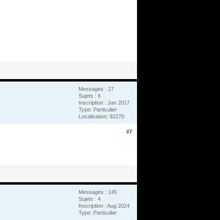
Messages : 27
Sujets : 6
Inscription : Jan 2017
Type: Particulier
Localisation: 92270
#7
Messages : 145
Sujets : 4
Inscription : Aug 2024
Type: Particulier