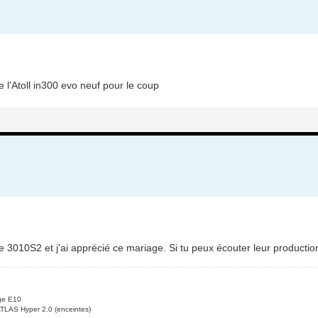
l'Atoll in300 evo neuf pour le coup
 3010S2 et j'ai apprécié ce mariage. Si tu peux écouter leur producti
ge E10
ATLAS Hyper 2.0 (enceintes)