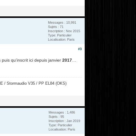
Messages : 10,991
Sujets : 71
Inscription : Nov 2015
Type: Particulier
Localisation: Paris
#3
uis qu’inscrit ici depuis janvier
2017
…
NE / Stormaudio V35 / PP EL84 (OKS)
Messages : 1,486
Sujets : 95
Inscription : Jan 2019
Type: Particulier
Localisation: Paris