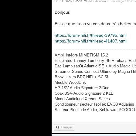
03-31-2026, 03:20 PM
(Modification du message : 03-3
Bonjour,
Est-ce que tu as vu ces deux très belles
https://forum-hifi.fr/thread-39795.html
https://forum-hifi.fr/thread-41407.html
Ampli intégré MIMETISM 15.2
Enceintes Tannoy Turnberry HE + rubans Rad
Dac LampizatOr Atlantic SE + Audio Magic U
Streamer Sonos Connect Ultimo by Magna Hifi
Bbox + alim BRZ HiFi + SC 5f
Meuble WoodLink
HP JSV-Audio Signature.2 Duo
Coax JSV-Audio Signature.2 KLE
Modul Audiolund Xtreme Series
Conditionneur secteur IsoTek EVO3 Aquarius
Secteur Plénitude Audio, Sebkawire PCOCC U
Trouver