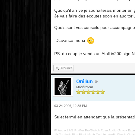
Quoiqu'il arrive je souhaiterais monter en
Je vais faire des écoutes soon en auditor
Quels sont vos conseils pour accompagne
D'avance merci
!
PS: du coup je vends un Atoll in200 sign N
Trouver
Oréliun
Modérateur
03-24-2026, 12:38 PM
Sujet fermé en attendant que la présent
iFi Audio LAN iPurifier Pro/Switch Rose Audio (Aqvox Exc
10 (Analysis Plus Black Mesh Oval 9) - Audio Physic Cla