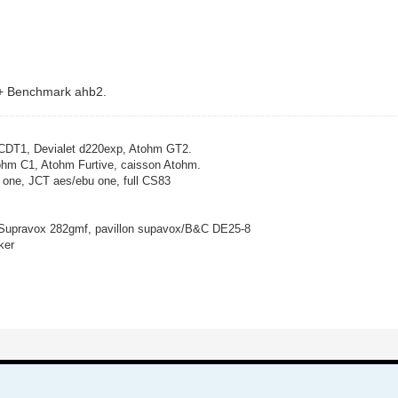
 + Benchmark ahb2.
 CDT1, Devialet d220exp, Atohm GT2.
hm C1, Atohm Furtive, caisson Atohm.
 one, JCT aes/ebu one, full CS83
/Supravox 282gmf, pavillon supavox/B&C DE25-8
ker