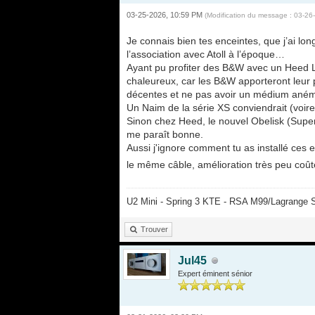
03-25-2026, 10:59 PM
(Modification du message : 03-2
Je connais bien tes enceintes, que j’ai lo
l’association avec Atoll à l’époque…
Ayant pu profiter des B&W avec un Heed Lag
chaleureux, car les B&W apporteront leur p
décentes et ne pas avoir un médium aném
Un Naim de la série XS conviendrait (voir
Sinon chez Heed, le nouvel Obelisk (Super)I
me paraît bonne.
Aussi j'ignore comment tu as installé ces e
le même câble, amélioration très peu coûte
U2 Mini - Spring 3 KTE - RSA M99/Lagrange 
Trouver
Jul45
Expert éminent sénior