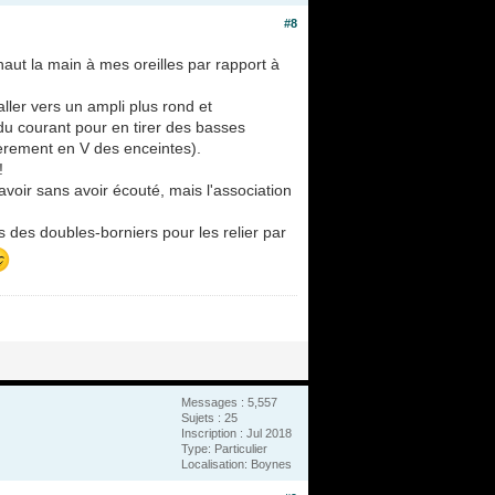
#8
aut la main à mes oreilles par rapport à
ller vers un ampli plus rond et
 du courant pour en tirer des basses
rement en V des enceintes).
!
avoir sans avoir écouté, mais l'association
s des doubles-borniers pour les relier par
Messages : 5,557
Sujets : 25
Inscription : Jul 2018
Type: Particulier
Localisation: Boynes