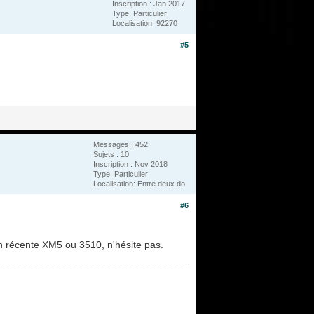
Inscription : Jan 2017
Type: Particulier
Localisation: 92270
#5
Messages : 452
Sujets : 10
Inscription : Nov 2018
Type: Particulier
Localisation: Entre deux do
#6
on récente XM5 ou 3510, n'hésite pas.