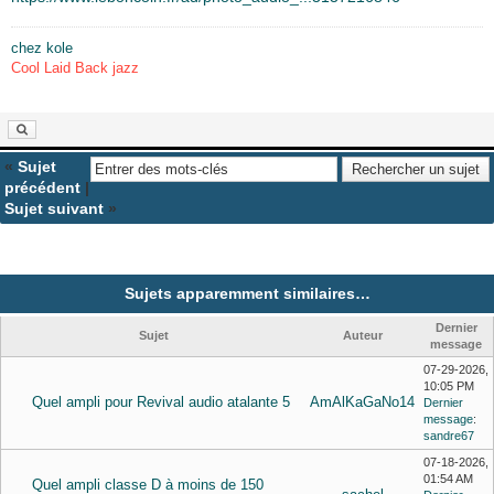
chez kole
Cool Laid Back jazz
«
Sujet
précédent
|
Sujet suivant
»
Sujets apparemment similaires…
Dernier
Sujet
Auteur
message
07-29-2026,
10:05 PM
Quel ampli pour Revival audio atalante 5
AmAlKaGaNo14
Dernier
message
:
sandre67
07-18-2026,
01:54 AM
Quel ampli classe D à moins de 150