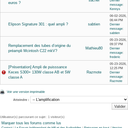
sachel
Dernier
euros ?
message
:
Kennys
06-02-2026,
06:44 PM
Elipson Signature 301 : quel ampli ?
sabtien
Dernier
message
:
sabtien
05-23-2026,
09:37 PM
Remplacement des tubes d’origine du
Mathieu80
Dernier
préampli Mcintosh C22 mkV?
message
:
frederic
05-23-2026,
[Présentation] Ampli de puisssance
12:25 PM
Keces S300+ 130W classe AB et 5W
Razmote
Dernier
message
:
classe A
Razmote
Voir une version imprimable
Atteindre :
Utilisateur(s) parcourant ce sujet : 1 visiteur(s)
Marquer tous les forums comme lus
Contact
|
Le Forum Indépendant de Hifi et des Audiophiles
|
Retourner en haut
|
Version