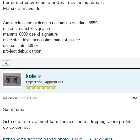
humeur et pouvoir écouter des trucs moins aboutis.
Merci de m'avoir lu.
Ampli primaluna prologue one lampes svetlana 6550c
marantz cd 63 ki signature
marantz 6000 ose ki signature
enceintes davis accoustics harvest jubilee
dac smsl do 300 ex
pro-ject debut carbon
kole
Expert non ! Apprenti oui.
03-20-2026, 09:24 AM
#2
Salut beno
Si tu souhaite vraiment faire l'acquisition du Topping, alors profite
de ce combo.
https://www.leboncoin.fr/ad/photo_audio_...3137216846