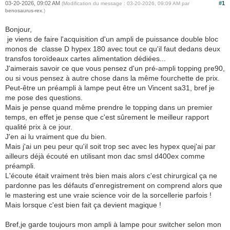
03-20-2026, 09:02 AM
#1
(Modification du message : 03-20-2026, 09:09 AM par
benosaurus-rex
.)
Bonjour,
je viens de faire l'acquisition d'un ampli de puissance double bloc
monos de classe D hypex 180 avec tout ce qu'il faut dedans deux
transfos toroïdeaux cartes alimentation dédiées...
J'aimerais savoir ce que vous pensez d'un pré-ampli topping pre90,
ou si vous pensez à autre chose dans la même fourchette de prix.
Peut-être un préampli à lampe peut être un Vincent sa31, bref je
me pose des questions.
Mais je pense quand même prendre le topping dans un premier
temps, en effet je pense que c'est sûrement le meilleur rapport
qualité prix à ce jour.
J'en ai lu vraiment que du bien.
Mais j'ai un peu peur qu'il soit trop sec avec les hypex quej'ai par
ailleurs déjà écouté en utilisant mon dac smsl d400ex comme
préampli.
L'écoute était vraiment très bien mais alors c'est chirurgical ça ne
pardonne pas les défauts d'enregistrement on comprend alors que
le mastering est une vraie science voir de la sorcellerie parfois !
Mais lorsque c'est bien fait ça devient magique !
Bref,je garde toujours mon ampli à lampe pour switcher selon mon