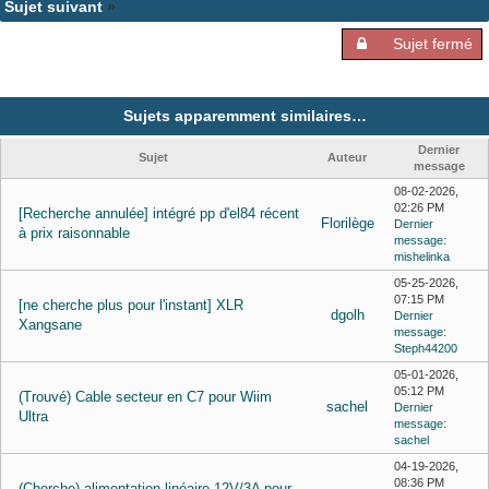
Sujet suivant
»
Sujet fermé
Sujets apparemment similaires…
Dernier
Sujet
Auteur
message
08-02-2026,
02:26 PM
[Recherche annulée] intégré pp d'el84 récent
Florilège
Dernier
à prix raisonnable
message
:
mishelinka
05-25-2026,
07:15 PM
[ne cherche plus pour l'instant] XLR
dgolh
Dernier
Xangsane
message
:
Steph44200
05-01-2026,
05:12 PM
(Trouvé) Cable secteur en C7 pour Wiim
sachel
Dernier
Ultra
message
:
sachel
04-19-2026,
08:36 PM
(Cherche) alimentation linéaire 12V/3A pour