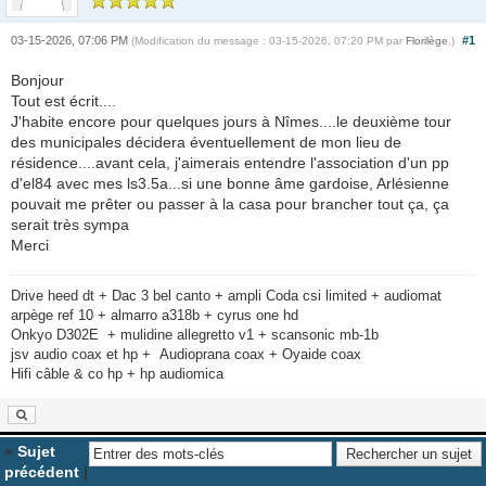
03-15-2026, 07:06 PM
#1
(Modification du message : 03-15-2026, 07:20 PM par
Florilège
.)
Bonjour
Tout est écrit....
J'habite encore pour quelques jours à Nîmes....le deuxième tour
des municipales décidera éventuellement de mon lieu de
résidence....avant cela, j'aimerais entendre l'association d'un pp
d'el84 avec mes ls3.5a...si une bonne âme gardoise, Arlésienne
pouvait me prêter ou passer à la casa pour brancher tout ça, ça
serait très sympa
Merci
Drive heed dt + Dac 3 bel canto + ampli Coda csi limited + audiomat
arpège ref 10 + almarro a318b + cyrus one hd
Onkyo D302E + mulidine allegretto v1 + scansonic mb-1b
jsv audio coax et hp + Audioprana coax + Oyaide coax
Hifi câble & co hp + hp audiomica
«
Sujet
précédent
|