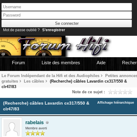
Mot de passe oublié ?
S’enregistrer
Forum
Liste des membres
Aide
Recher
Le Forum Indépendant de la Hifi et des Audiophiles
Petites annonce
gratuites
Les câbles
(Recherche) câbles Lavardin cx317/550 &
clr47/83
Note de ce sujet :
(Recherche) câbles Lavardin cx317/550 &
Affichage hiérarchique
clr47/83
rabelais
Membre averti