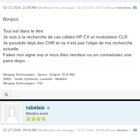
02-21-2026, 11:09 AM
#1
(Modification du message : 02-27-2026, 08:07 AM par
mishelinka
.)
Bonjour,
Tout est dans le titre.
Je suis à la recherche de ces câbles HP CX et modulation CLR.
Je possède déjà des CHR et ce n’est pas l’objet de ma recherche
actuelle.
Faites moi signe svp si vous êtes vendeur ou en connaissiez une
paire dispo…
Merging Technologies - Denon - Eclipse TD & REL
SMSL - Audio Synthesis -Lavardin - Mulidine
Merging Technologies - PSI
rabelais
Membre averti
02-27-2026, 08:04 AM
#2
(Modification du message : 02-27-2026, 08:05 AM par
rabelais
.)