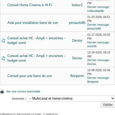
PM
Conseil Home Cinema & Hi-Fi
boboz2
Dernier message
:
mélaudiophile
01-23-2026, 06:51
PM
Aide pour installation barre de son
pimaurlo86
Dernier message
:
pimaurlo86
01-17-2026, 02:50
Conseil achat HC - Ampli + enceintes -
PM
Devios
budget serré
Dernier message
:
ericb56
12-18-2025, 09:16
Conseil achat HC - Ampli + enceintes -
AM
Devios
budget serré
Dernier message
:
Devios
12-08-2025, 02:46
PM
Conseil pour une barre de son
Benjamin
Dernier message
:
Benjamin
Voir une version imprimable
Atteindre :
Utilisateur(s) parcourant ce sujet : 1 visiteur(s)