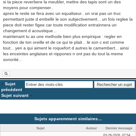
si ta piece reverbere la meubler, mettre des tapis sont un des
moyens pour compenser..
apres le reste se fera avec un equaliseur.. un vrai pas un truc
permettant juste d embellir le son subjectivement... un fois reglee la
piece doit rester figee car toute modification entrainnera un
changement d acoustique...
maintenant tu as une methode bien plus empirique : regler en
fonction de ton oreille et de ce qui te plait... le son c est comme
tout... yen a qui aiment le roquefort d autres le camembert... ainsi
les enceintes anglaises et nippones n ont pas du tout la meme
sonorité...
«
Sujet
précédent
|
Sujet suivant
»
Sujets apparemment similaires…
Sujet
Auteur
Dernier message
03-26-2026, 07:54