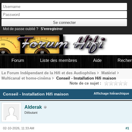
Mot de passe oublié ?
S’enregistrer
Forum
Liste des membres
Aide
Recher
Le Forum Indépendant de la Hifi et des Audiophiles
Matériel
Multicanal et home-cinéma
Conseil - Installation Hifi maison
Note de ce sujet :
Conseil - Installation Hifi maison
Affichage hiérarchique
Alderak
Débutant
02-10-2026, 11:33 AM
#1