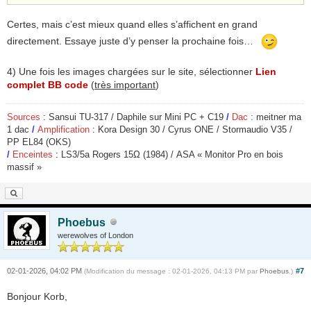
Certes, mais c’est mieux quand elles s’affichent en grand
directement. Essaye juste d’y penser la prochaine fois…
4) Une fois les images chargées sur le site, sélectionner
Lien
complet BB code
(
très important
)
Sources
: Sansui TU-317 / Daphile sur Mini PC + C19
/
Dac
: meitner ma
1 dac
/
Amplification
: Kora Design 30 / Cyrus ONE / Stormaudio V35 /
PP EL84 (OKS)
/
Enceintes
: LS3/5a Rogers 15
Ω
(1984) / ASA « Monitor Pro en bois
massif »
Phoebus
werewolves of London
02-01-2026, 04:02 PM
#7
(Modification du message : 02-01-2026, 04:13 PM par
Phoebus
.)
Bonjour Korb,