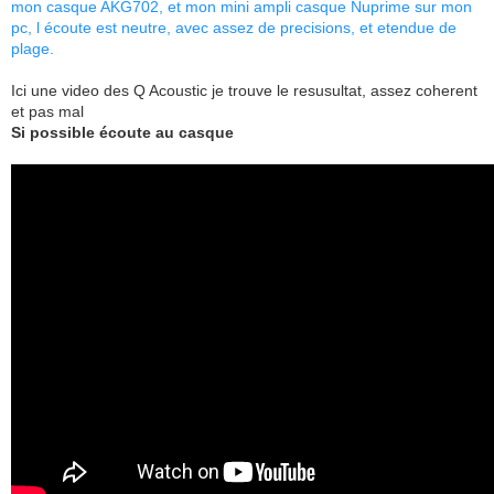
mon casque AKG702, et mon mini ampli casque Nuprime sur mon
pc, l écoute est neutre, avec assez de precisions, et etendue de
plage.
Ici une video des Q Acoustic je trouve le resusultat, assez coherent
et pas mal
Si possible écoute au casque