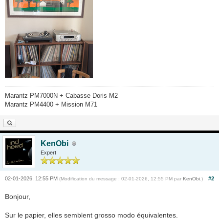
Marantz PM7000N + Cabasse Doris M2
Marantz PM4400 + Mission M71
KenObi
Expert
02-01-2026, 12:55 PM
#2
(Modification du message : 02-01-2026, 12:55 PM par
KenObi
.)
Bonjour,
Sur le papier, elles semblent grosso modo équivalentes.