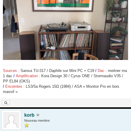
Sources
: Sansui TU-317 / Daphile sur Mini PC + C19
/
Dac
: meitner ma
1 dac
/
Amplification
: Kora Design 30 / Cyrus ONE / Stormaudio V35 /
PP EL84 (OKS)
/
Enceintes
: LS3/5a Rogers 15
Ω
(1984) / ASA « Monitor Pro en bois
massif »
korb
Nouveau membre