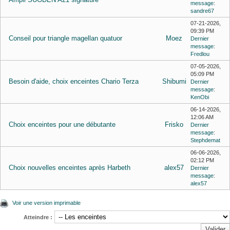
message
:
sandre67
07-21-2026,
09:39 PM
Conseil pour triangle magellan quatuor
Moez
Dernier
message
:
Fredlou
07-05-2026,
05:09 PM
Besoin d'aide, choix enceintes Chario Terza
Shibumi
Dernier
message
:
KenObi
06-14-2026,
12:06 AM
Choix enceintes pour une débutante
Frisko
Dernier
message
:
Stephdemat
06-06-2026,
02:12 PM
Choix nouvelles enceintes après Harbeth
alex57
Dernier
message
:
alex57
Voir une version imprimable
Atteindre :