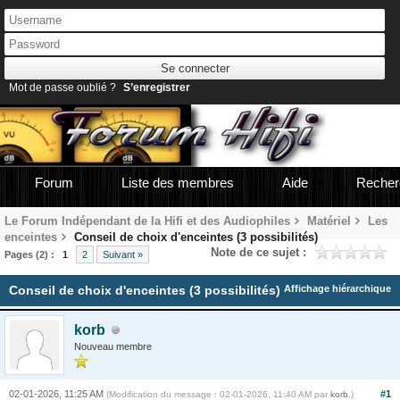
Mot de passe oublié ?
S’enregistrer
Forum
Liste des membres
Aide
Recher
Le Forum Indépendant de la Hifi et des Audiophiles
Matériel
Les
enceintes
Conseil de choix d'enceintes (3 possibilités)
Note de ce sujet :
Pages (2) :
1
2
Suivant »
Conseil de choix d'enceintes (3 possibilités)
Affichage hiérarchique
korb
Nouveau membre
02-01-2026, 11:25 AM
#1
(Modification du message : 02-01-2026, 11:40 AM par
korb
.)