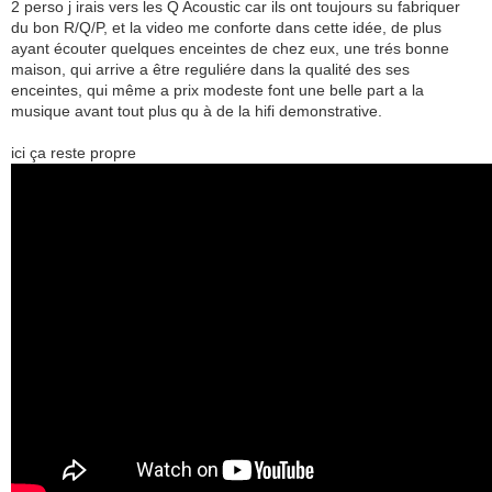
2 perso j irais vers les Q Acoustic car ils ont toujours su fabriquer
du bon R/Q/P, et la video me conforte dans cette idée, de plus
ayant écouter quelques enceintes de chez eux, une trés bonne
maison, qui arrive a être reguliére dans la qualité des ses
enceintes, qui même a prix modeste font une belle part a la
musique avant tout plus qu à de la hifi demonstrative.
ici ça reste propre