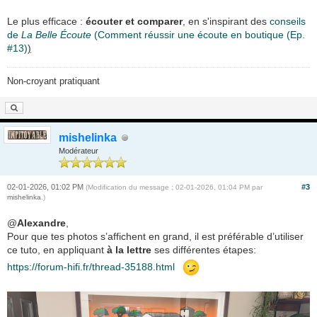
Le plus efficace :
écouter et comparer
, en s'inspirant des
conseils
de
La Belle Écoute
(Comment réussir une écoute en boutique (Ep.
#13)
)
Non-croyant pratiquant
mishelinka
Modérateur
02-01-2026, 01:02 PM
#3
(Modification du message : 02-01-2026, 01:04 PM par
mishelinka
.)
@
Alexandre
,
Pour que tes photos s’affichent en grand, il est préférable d’utiliser
ce tuto, en appliquant
à la lettre
ses différentes étapes:
https://forum-hifi.fr/thread-35188.html