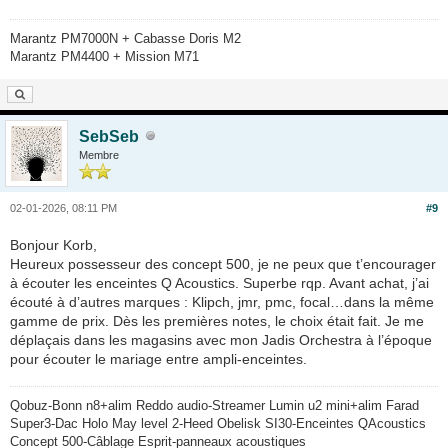
Marantz PM7000N + Cabasse Doris M2
Marantz PM4400 + Mission M71
SebSeb
Membre
02-01-2026, 08:11 PM
#9
Bonjour Korb,
Heureux possesseur des concept 500, je ne peux que t’encourager
à écouter les enceintes Q Acoustics. Superbe rqp. Avant achat, j’ai
écouté à d’autres marques : Klipch, jmr, pmc, focal…dans la même
gamme de prix. Dès les premières notes, le choix était fait. Je me
déplaçais dans les magasins avec mon Jadis Orchestra à l’époque
pour écouter le mariage entre ampli-enceintes.
Qobuz-Bonn n8+alim Reddo audio-Streamer Lumin u2 mini+alim Farad
Super3-Dac Holo May level 2-Heed Obelisk SI30-Enceintes QAcoustics
Concept 500-Câblage Esprit-panneaux acoustiques