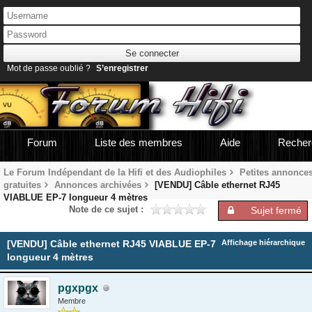
Mot de passe oublié ?
S’enregistrer
Forum
Liste des membres
Aide
Recher
Le Forum Indépendant de la Hifi et des Audiophiles
Petites annonce
gratuites
Annonces archivées
[VENDU] Câble ethernet RJ45
VIABLUE EP-7 longueur 4 mètres
Note de ce sujet :
Sujet fermé
[VENDU] Câble ethernet RJ45 VIABLUE EP-7
Affichage hiérarchique
longueur 4 mètres
pgxpgx
Membre