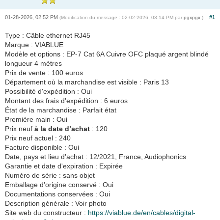
01-28-2026, 02:52 PM
#1
(Modification du message : 02-02-2026, 03:14 PM par
pgxpgx
.)
Type : Câble ethernet RJ45
Marque : VIABLUE
Modèle et options : EP-7 Cat 6A Cuivre OFC plaqué argent blindé
longueur 4 mètres
Prix de vente : 100 euros
Département où la marchandise est visible : Paris 13
Possibilité d'expédition : Oui
Montant des frais d'expédition : 6 euros
État de la marchandise : Parfait état
Première main : Oui
Prix neuf
à la date d’achat
: 120
Prix neuf actuel : 240
Facture disponible : Oui
Date, pays et lieu d'achat : 12/2021, France, Audiophonics
Garantie et date d'expiration : Expirée
Numéro de série : sans objet
Emballage d'origine conservé : Oui
Documentations conservées : Oui
Description générale : Voir photo
Site web du constructeur :
https://viablue.de/en/cables/digital-