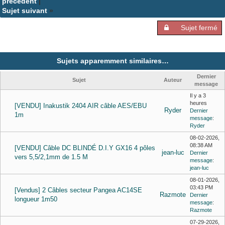
précédent
|
Sujet suivant
»
Sujet fermé
Sujets apparemment similaires…
Dernier
Sujet
Auteur
message
Il y a 3
heures
[VENDU] Inakustik 2404 AIR câble AES/EBU
Ryder
Dernier
1m
message
:
Ryder
08-02-2026,
08:38 AM
[VENDU] Câble DC BLINDÉ D.I.Y GX16 4 pôles
jean-luc
Dernier
vers 5,5/2,1mm de 1.5 M
message
:
jean-luc
08-01-2026,
03:43 PM
[Vendus] 2 Câbles secteur Pangea AC14SE
Razmote
Dernier
longueur 1m50
message
:
Razmote
07-29-2026,