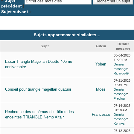
«
Sujet
précédent
|
Sujet suivant
»
Sujets apparemment similaires…
Dernier
Sujet
Auteur
message
08-04-2026,
11:29 PM
Essai Triangle Magellan Duetto 40ème
Yoben
Dernier
anniversaire
message
:
Ricardo49
07-21-2026,
09:39 PM
Conseil pour triangle magellan quatuor
Moez
Dernier
message
:
Fredlou
07-14-2026,
01:18 AM
Recherche des schémas des filtres des
Francesco
Dernier
enceintes TRIANGLE Nemo Altair
message
:
Kennys
07-12-2026,