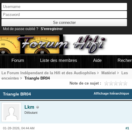
Mot de passe oublié ?
S’enregistrer
Forum
Liste des membres
Aide
Recher
Le Forum Indépendant de la Hifi et des Audiophiles
Matériel
Les
enceintes
Triangle BR04
Note de ce sujet :
Triangle BR04
Affichage hiérarchique
Lkm
Débutant
01-28-2026, 04:44 AM
#1