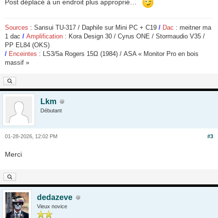
Post déplacé à un endroit plus approprié…
Sources
: Sansui TU-317 / Daphile sur Mini PC + C19
/
Dac
: meitner ma
1 dac
/
Amplification
: Kora Design 30 / Cyrus ONE / Stormaudio V35 /
PP EL84 (OKS)
/
Enceintes
: LS3/5a Rogers 15
Ω
(1984) / ASA « Monitor Pro en bois
massif »
Lkm
Débutant
01-28-2026, 12:02 PM
#3
Merci
dedazeve
Vieux novice