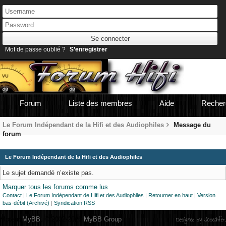
Mot de passe oublié ?
S’enregistrer
Forum
Liste des membres
Aide
Recher
Le Forum Indépendant de la Hifi et des Audiophiles
Message du
forum
Le Forum Indépendant de la Hifi et des Audiophiles
Le sujet demandé n’existe pas.
Marquer tous les forums comme lus
Contact
|
Le Forum Indépendant de Hifi et des Audiophiles
|
Retourner en haut
|
Version
bas-débit (Archivé)
|
Syndication RSS
Designed by
Joseahfer
.
Moteur
MyBB
, © 2002-2026
MyBB Group
.