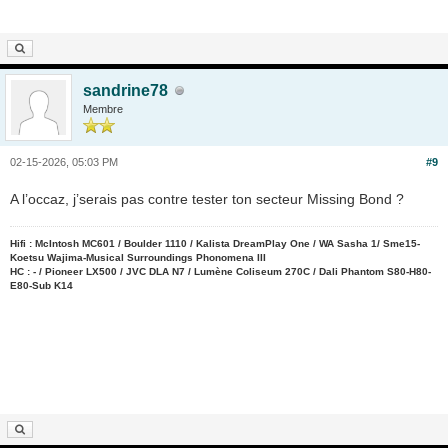
sandrine78
Membre
02-15-2026, 05:03 PM
#9
A l’occaz, j’serais pas contre tester ton secteur Missing Bond ?
Hifi : McIntosh MC601 / Boulder 1110 / Kalista DreamPlay One / WA Sasha 1/ Sme15-
Koetsu Wajima-Musical Surroundings Phonomena III
HC : - / Pioneer LX500 / JVC DLA N7 / Lumène Coliseum 270C / Dali Phantom S80-H80-
E80-Sub K14