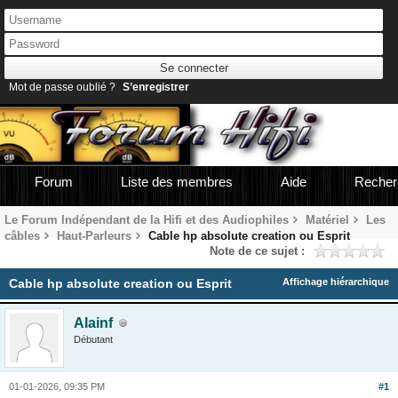
Mot de passe oublié ?
S’enregistrer
Forum
Liste des membres
Aide
Recher
Le Forum Indépendant de la Hifi et des Audiophiles
Matériel
Les
câbles
Haut-Parleurs
Cable hp absolute creation ou Esprit
Note de ce sujet :
Cable hp absolute creation ou Esprit
Affichage hiérarchique
Alainf
Débutant
01-01-2026, 09:35 PM
#1