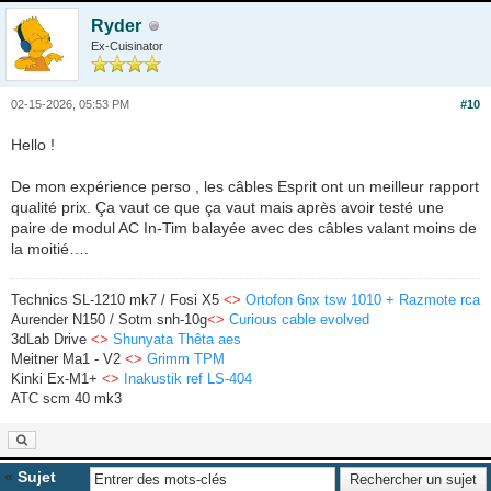
Ryder
Ex-Cuisinator
02-15-2026, 05:53 PM
#10
Hello !
De mon expérience perso , les câbles Esprit ont un meilleur rapport
qualité prix. Ça vaut ce que ça vaut mais après avoir testé une
paire de modul AC In-Tim balayée avec des câbles valant moins de
la moitié….
Technics SL-1210 mk7 / Fosi X5
<>
Ortofon 6nx tsw 1010 + Razmote rca
Aurender N150 / Sotm snh-10g
<>
Curious cable evolved
3dLab Drive
<>
Shunyata Thêta aes
Meitner Ma1 - V2
<>
Grimm TPM
Kinki Ex-M1+
<>
Inakustik ref LS-404
ATC scm 40 mk3
«
Sujet