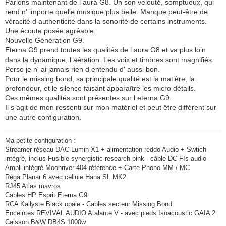
Parlons maintenant de l aura G8. Un son velouté, somptueux, qui
rend n' importe quelle musique plus belle. Manque peut-être de
véracité d authenticité dans la sonorité de certains instruments.
Une écoute posée agréable.
Nouvelle Génération G9.
Eterna G9 prend toutes les qualités de l aura G8 et va plus loin
dans la dynamique, l aération. Les voix et timbres sont magnifiés.
Perso je n' ai jamais rien d entendu d' aussi bon.
Pour le missing bond, sa principale qualité est la matière, la
profondeur, et le silence faisant apparaître les micro détails.
Ces mêmes qualités sont présentes sur l eterna G9.
Il s agit de mon ressenti sur mon matériel et peut être différent sur
une autre configuration.
Ma petite configuration :
Streamer réseau DAC Lumin X1 + alimentation reddo Audio + Swtich
intégré, inclus Fusible synergistic research pink - câble DC FIs audio
Ampli intégré Moonriver 404 référence + Carte Phono MM / MC
Rega Planar 6 avec cellule Hana SL MK2
RJ45 Atlas mavros
Cables HP Esprit Eterna G9
RCA Kallyste Black opale - Cables secteur Missing Bond
Enceintes REVIVAL AUDIO Atalante V - avec pieds Isoacoustic GAIA 2
Caisson B&W DB4S 1000w