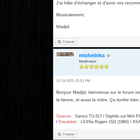
J'ai hâte d'échanger et d'avoir vos reco
Musicalement,
Madjid
Trouver
mishelinka
Modérateur
12-19-2025, 01:51 PM
Bonjour Madjid, bienvenue sur le forum ind
la tienne, et aussi la nôtre. Ça tombe bi
Sources
: Sansui TU-317 / Daphile sur Mini 
/
Enceintes
: LS3/5a Rogers 15
Ω
(1984) / ASA
Trouver