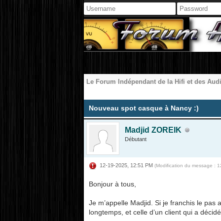
Le Forum Indépendant de la Hifi et des Aud
Moyenne : 0 (0 vote(s))
1
2
3
4
5
Nouveau spot casque à Nancy :)
Madjid ZOREIK
Débutant
12-19-2025, 12:51 PM
(Modification du message : 
Bonjour à tous,
Je m’appelle Madjid. Si je franchis le pas 
longtemps, et celle d’un client qui a décid