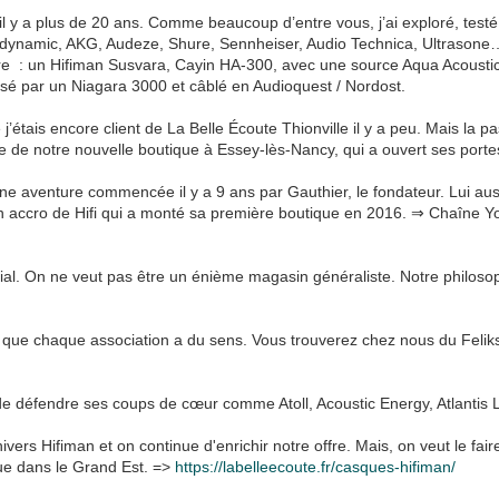
l y a plus de 20 ans. Comme beaucoup d’entre vous, j’ai exploré, tes
ynamic, AKG, Audeze, Shure, Sennheiser, Audio Technica, Ultrasone…) 
e : un Hifiman Susvara, Cayin HA-300, avec une source Aqua Acousti
isé par un Niagara 3000 et câblé en Audioquest / Nordost.
étais encore client de La Belle Écoute Thionville il y a peu. Mais la pass
ue de notre nouvelle boutique à Essey-lès-Nancy, qui a ouvert ses portes
une aventure commencée il y a 9 ans par Gauthier, le fondateur. Lui aus
n accro de Hifi qui a monté sa première boutique en 2016. ⇒ Chaîne Y
al. On ne veut pas être un énième magasin généraliste. Notre philoso
 que chaque association a du sens. Vous trouverez chez nous du Felik
ue de défendre ses coups de cœur comme Atoll, Acoustic Energy, Atlant
ers Hifiman et on continue d'enrichir notre offre. Mais, on veut le fai
e dans le Grand Est. =>
https://labelleecoute.fr/casques-hifiman/