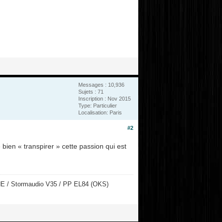
Messages : 10,936
Sujets : 71
Inscription : Nov 2015
Type: Particulier
Localisation: Paris
#2
bien « transpirer » cette passion qui est
NE / Stormaudio V35 / PP EL84 (OKS)