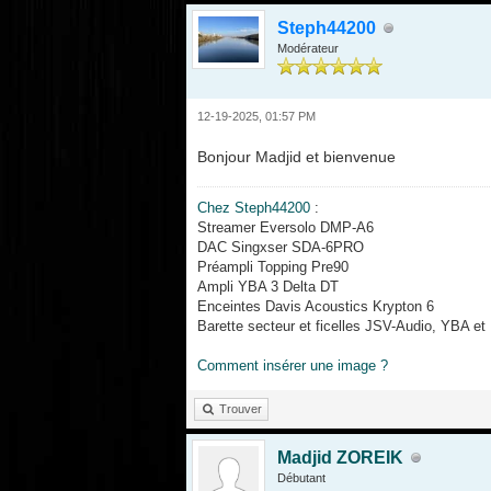
Steph44200
Modérateur
12-19-2025, 01:57 PM
Bonjour Madjid et bienvenue
Chez Steph44200
:
Streamer Eversolo DMP-A6
DAC Singxser SDA-6PRO
Préampli Topping Pre90
Ampli YBA 3 Delta DT
Enceintes Davis Acoustics Krypton 6
Barette secteur et ficelles JSV-Audio, YBA e
Comment insérer une image ?
Trouver
Madjid ZOREIK
Débutant