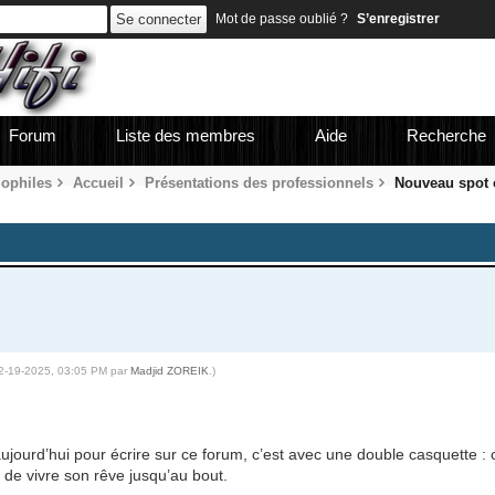
Mot de passe oublié ?
S’enregistrer
Forum
Liste des membres
Aide
Recherche
iophiles
Accueil
Présentations des professionnels
Nouveau spot 
12-19-2025, 03:05 PM par
Madjid ZOREIK
.)
aujourd’hui pour écrire sur ce forum, c’est avec une double casquette : 
é de vivre son rêve jusqu’au bout.