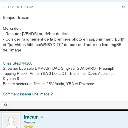
12-17-2025, 11:34 AM
#2
Bonjour fracam
Merci de :
- Rajouter [VENDS] au début du titre
- Corriger l'alignement de la première photo en supprimmant "[/url]"
et "[url=https://ibb.co/WN8YDtTt]" de part et d'autre du lien ImgBB
de l'image
Chez Steph44200
:
Streamer Eversolo DMP-A6 - DAC Singxser SDA-6PRO - Préampli
Topping Pre90 - Ampli YBA 3 Delta DT - Enceintes Davis Acoustics
Krypton 6
Barette secteur et ficelles JSV-Audio, YBA et Razmote
Comment insérer une image ?
fracam
Membre