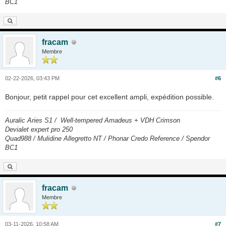
BC1
fracam
Membre
02-22-2026, 03:43 PM
#6
Bonjour, petit rappel pour cet excellent ampli, expédition possible.
Auralic Aries S1 / Well-tempered Amadeus + VDH Crimson
Devialet expert pro 250
Quad988 / Mulidine Allegretto NT / Phonar Credo Reference / Spendor
BC1
fracam
Membre
03-11-2026, 10:58 AM
#7