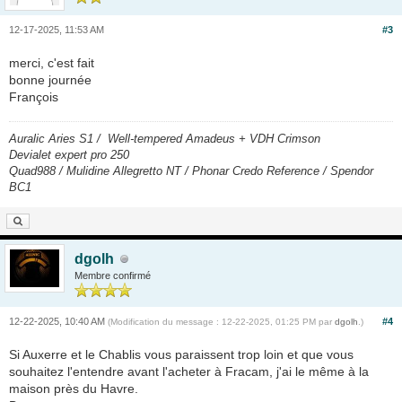
12-17-2025, 11:53 AM
#3
merci, c'est fait
bonne journée
François
Auralic Aries S1 / Well-tempered Amadeus + VDH Crimson
Devialet expert pro 250
Quad988 / Mulidine Allegretto NT / Phonar Credo Reference / Spendor
BC1
dgolh
Membre confirmé
12-22-2025, 10:40 AM
#4
(Modification du message : 12-22-2025, 01:25 PM par
dgolh
.)
Si Auxerre et le Chablis vous paraissent trop loin et que vous
souhaitez l'entendre avant l'acheter à Fracam, j'ai le même à la
maison près du Havre.