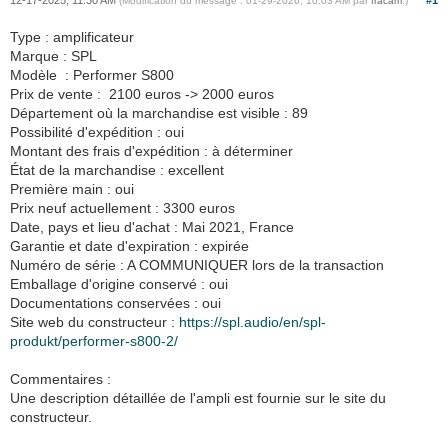
12-17-2025, 11:30 AM
#1
(Modification du message : 01-29-2026, 10:03 AM par
fracam
.)
Type : amplificateur
Marque : SPL
Modèle : Performer S800
Prix de vente : 2100 euros -> 2000 euros
Département où la marchandise est visible : 89
Possibilité d'expédition : oui
Montant des frais d'expédition : à déterminer
État de la marchandise : excellent
Première main : oui
Prix neuf actuellement : 3300 euros
Date, pays et lieu d'achat : Mai 2021, France
Garantie et date d'expiration : expirée
Numéro de série : A COMMUNIQUER lors de la transaction
Emballage d'origine conservé : oui
Documentations conservées : oui
Site web du constructeur :
https://spl.audio/en/spl-
produkt/performer-s800-2/
Commentaires :
Une description détaillée de l'ampli est fournie sur le site du
constructeur.