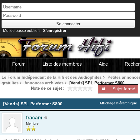
Mot de passe oublié ?
S’enregistrer
Forum
Liste des membres
Aide
Recher
Le Forum Indépendant de la Hifi et des Audiophiles
Petites annonce
gratuites
Annonces archivées
[Vends] SPL Performer S800
Note de ce sujet :
Sujet fermé
[Vends] SPL Performer S800
Affichage hiérarchique
fracam
Membre