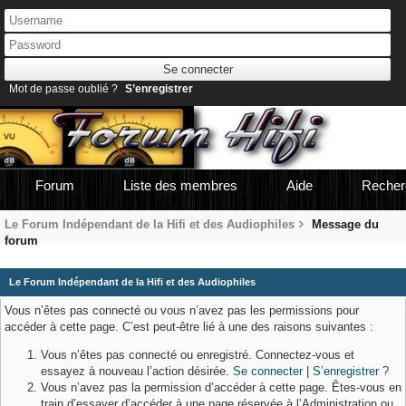
Mot de passe oublié ?
S’enregistrer
Forum
Liste des membres
Aide
Recher
Le Forum Indépendant de la Hifi et des Audiophiles
Message du
forum
Le Forum Indépendant de la Hifi et des Audiophiles
Vous n’êtes pas connecté ou vous n’avez pas les permissions pour
accéder à cette page. C’est peut-être lié à une des raisons suivantes :
Vous n’êtes pas connecté ou enregistré. Connectez-vous et
essayez à nouveau l’action désirée.
Se connecter
|
S’enregistrer ?
Vous n’avez pas la permission d’accéder à cette page. Êtes-vous en
train d’essayer d’accéder à une page réservée à l’Administration ou