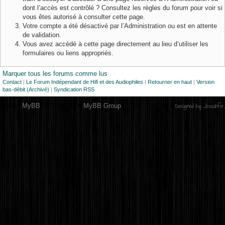
dont l’accès est contrôlé ? Consultez les règles du forum pour voir si
vous êtes autorisé à consulter cette page.
Votre compte a été désactivé par l’Administration ou est en attente
de validation.
Vous avez accédé à cette page directement au lieu d’utiliser les
formulaires ou liens appropriés.
Marquer tous les forums comme lus
Contact
|
Le Forum Indépendant de Hifi et des Audiophiles
|
Retourner en haut
|
Version
bas-débit (Archivé)
|
Syndication RSS
Designed by
Joseahfer
.
Moteur
MyBB
, © 2002-2026
MyBB Group
.