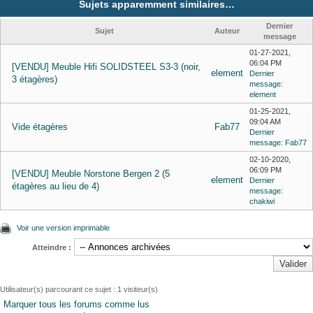
Sujets apparemment similaires…
Dernier
Sujet
Auteur
message
01-27-2021,
06:04 PM
[VENDU] Meuble Hifi SOLIDSTEEL S3-3 (noir,
element
Dernier
3 étagères)
message
:
element
01-25-2021,
09:04 AM
Vide étagères
Fab77
Dernier
message
:
Fab77
02-10-2020,
06:09 PM
[VENDU] Meuble Norstone Bergen 2 (5
element
Dernier
étagères au lieu de 4)
message
:
chakiwi
Voir une version imprimable
Atteindre :
Utilisateur(s) parcourant ce sujet : 1 visiteur(s)
Marquer tous les forums comme lus