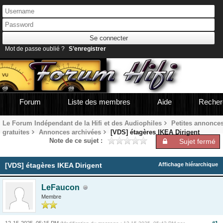
Mot de passe oublié ?
S’enregistrer
Forum
Liste des membres
Aide
Recher
Le Forum Indépendant de la Hifi et des Audiophiles
Petites annonce
gratuites
Annonces archivées
[VDS] étagères IKEA Dirigent
Note de ce sujet :
Sujet fermé
[VDS] étagères IKEA Dirigent
Affichage hiérarchique
LeFaucon
Membre