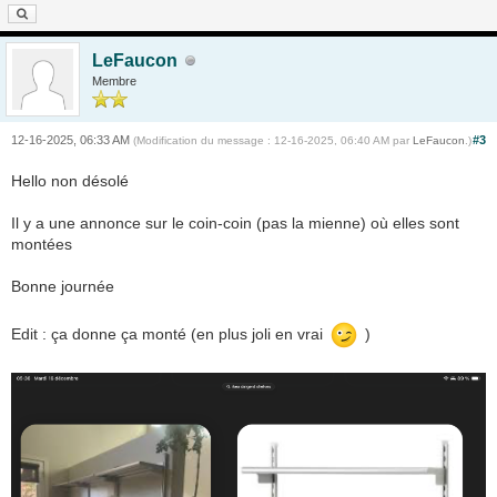
LeFaucon
Membre
12-16-2025, 06:33 AM
#3
(Modification du message : 12-16-2025, 06:40 AM par
LeFaucon
.)
Hello non désolé
Il y a une annonce sur le coin-coin (pas la mienne) où elles sont
montées
Bonne journée
Edit : ça donne ça monté (en plus joli en vrai
)