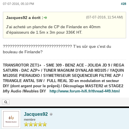
07-07-2016, 05:10 PM
#28
Jacques92 a écrit :
(07-07-2016, 11:54 AM)
J'ai acheté un planche de CP de Finlande en 40mm
d'épaisseurs de 1.5m x 3m pour 336€ HT.
?????????????????????????????? T'es sûr que c'est du
bouleau de Finlande?
TRANSROTOR ZET1+ - SME 309 - BENZ ACE - JOLIDA JD 9 / REGA
SATURN - DAC AZP+ / TUNER MAGNUM DYNALAB MD105 / YAQUIN
MS20SE PIERAUDIO / SYMETRISEUR SEQUENCEUR FILTRE AZP /
TRIANGLE ANTAL SW / FULL REAL 3D en modulation et secteur
DIY (dont argent pour le prépré) / Découplage MASTER2 et STAGE2
b
fly Audio /Meubles DIY
http://www.forum-hifi.fr/thread-449.html
Jacques92
membre