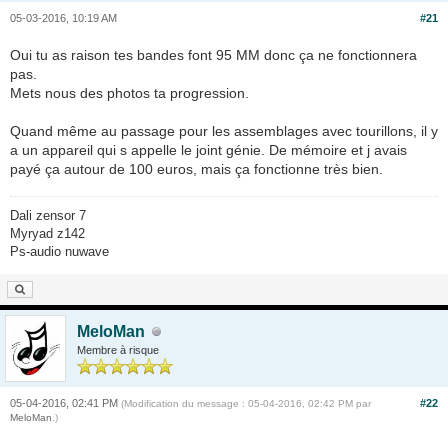
05-03-2016, 10:19 AM
#21
Oui tu as raison tes bandes font 95 MM donc ça ne fonctionnera
pas.
Mets nous des photos ta progression.
Quand même au passage pour les assemblages avec tourillons, il y
a un appareil qui s appelle le joint génie. De mémoire et j avais
payé ça autour de 100 euros, mais ça fonctionne très bien.
Dali zensor 7
Myryad z142
Ps-audio nuwave
MeloMan
Membre à risque
05-04-2016, 02:41 PM
#22
(Modification du message : 05-04-2016, 02:42 PM par
MeloMan
.)