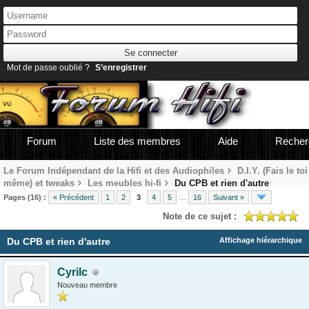
Mot de passe oublié ?
S’enregistrer
Forum
Liste des membres
Aide
Recher
Le Forum Indépendant de la Hifi et des Audiophiles
D.I.Y. (Fais le toi
même) et tweaks
Les meubles hi-fi
Du CPB et rien d'autre
Pages (16) :
« Précédent
1
2
3
4
5
…
16
Suivant »
Note de ce sujet :
Du CPB et rien d'autre
Affichage hiérarchique
Cyrilc
Nouveau membre