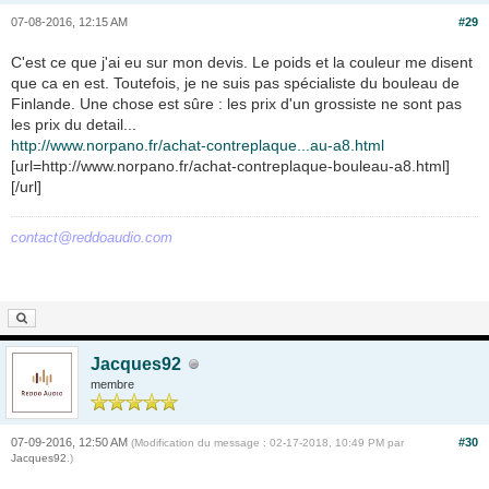
07-08-2016, 12:15 AM
#29
C'est ce que j'ai eu sur mon devis. Le poids et la couleur me disent
que ca en est. Toutefois, je ne suis pas spécialiste du bouleau de
Finlande. Une chose est sûre : les prix d'un grossiste ne sont pas
les prix du detail...
http://www.norpano.fr/achat-contreplaque...au-a8.html
[url=http://www.norpano.fr/achat-contreplaque-bouleau-a8.html]
[/url]
contact@reddoaudio.com
Jacques92
membre
07-09-2016, 12:50 AM
#30
(Modification du message : 02-17-2018, 10:49 PM par
Jacques92
.)