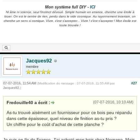
Mon système full DIY -
ICI
Ni âme ni science, seul l'instinct dévoué. Simple humain en errance, cherche une étoile à
louer. On est le centre de rien, perdu dans le vide cosmique. Au rayonnement incertain, on
cherche un sens si comique. Vivre, c'est s'accepter... Vivre ! c'est s'accepter ! Mon étoile est
toute trouvée !
Jacques92
membre
07-07-2016, 11:54 AM
#27
(Modification du message : 07-07-2016, 11:55 AM par
Jacques92
.)
Fredouille40 a écrit :
(07-07-2016, 10:10 AM)
As-tu trouvé aisément un fournisseur pour ce bois peu répandu
dans cette épaisseur, quel niveau de finition as-tu pris ?
Un chiffre pour le coût d'achat de cette planche ?
Je suis en Ile de France. J'ai acheté mon bois chez Norpano. Mais