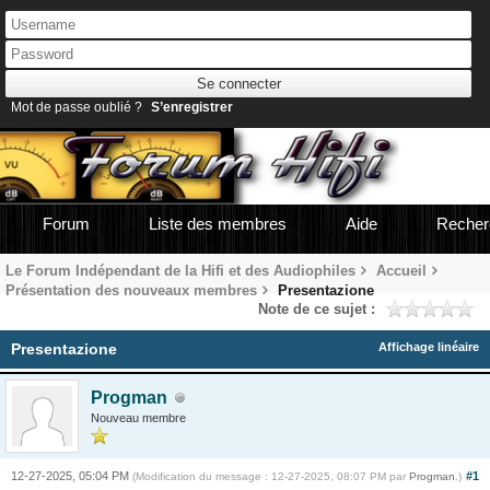
Mot de passe oublié ?
S’enregistrer
Forum
Liste des membres
Aide
Recher
Le Forum Indépendant de la Hifi et des Audiophiles
Accueil
Présentation des nouveaux membres
Presentazione
Note de ce sujet :
Presentazione
Affichage linéaire
Progman
Nouveau membre
12-27-2025, 05:04 PM
#1
(Modification du message : 12-27-2025, 08:07 PM par
Progman
.)